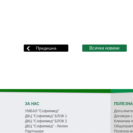
ЗА НАС
ПОЛЕЗНА
УМБАЛ "Софиямед"
Допълните
ДКЦ "Софиямед" БЛОК 1
Договори 
ДКЦ "Софиямед" БЛОК 2
Клинични 
ДКЦ "Софиямед" - Люлин
Общопракт
Партньори
Полезна и