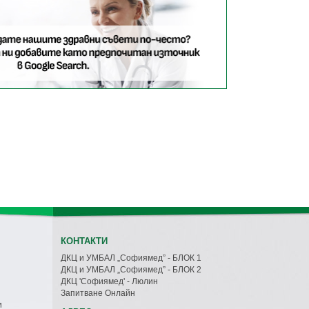
КОНТАКТИ
ДКЦ и УМБАЛ „Софиямед” - БЛОК 1
ДКЦ и УМБАЛ „Софиямед” - БЛОК 2
ДКЦ 'Софиямед' - Люлин
Запитване Онлайн
и