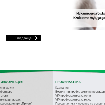
 ИНФОРМАЦИЯ
ПРОФИЛАКТИКА
лни услуги
Кампании
с фондове
Безплатни профилактични прегледи
пътеки
VIP профилактика за жени
икуващи лекари
VIP профилактика за мъже
нформация при „Прием”
Профилактика и лечение на острия 