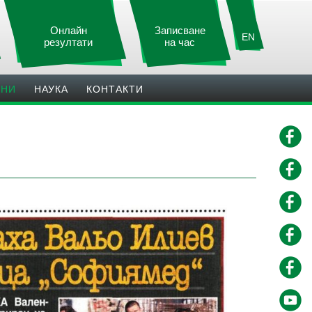
Онлайн
Записване
EN
резултати
на час
ИНИ
НАУКА
КОНТАКТИ