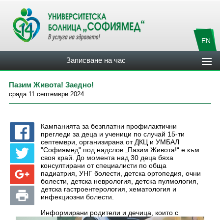
EN
Записване на час
Пазим Живота! Заедно!
сряда 11 септември 2024
Кампанията за безплатни профилактични
прегледи за деца и ученици по случай 15-ти
септември, организирана от ДКЦ и УМБАЛ
"Софиямед" под надслов „Пазим Живота!“ е към
своя край. До момента над 30 деца бяха
консултирани от специалисти по обща
падиатрия, УНГ болести, детска ортопедия, очни
болести, детска неврология, детска пулмология,
детска гастроентерология, хематология и
инфекциозни болести.
Информирани родители и дечица, които с