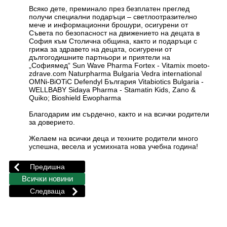
Всяко дете, преминало през безплатен преглед
получи специални подаръци – светлоотразително
мече и информационни брошури, осигурени от
Съвета по безопасност на движението на децата в
София към Столична община, както и подаръци с
грижа за здравето на децата, осигурени от
дългогодишните партньори и приятели на
„Софиямед“ Sun Wave Pharma Fortex - Vitamix moeto-
zdrave.com Naturpharma Bulgaria Vedra international
OMNi-BiOTiC Defendyl България Vitabiotics Bulgaria -
WELLBABY Sidaya Pharma - Stamatin Kids, Zano &
Quiko; Bioshield Ewopharma
Благодарим им сърдечно, както и на всички родители
за доверието.
Желаем на всички деца и техните родители много
успешна, весела и усмихната нова учебна година!