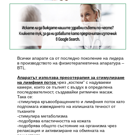
Всички апарати са от последно поколение на лидера
в производството на физиотерапевтична апаратура –
BTL.
Апаратът използва пресотерапия за стимулиране
чрез „костюм“ с надуваеми
на лимфния поток
камери, които се пълнят с въздух в определена
последователност, създавайки ритмичен масаж.
Така се:
-стимулира кръвообращението и лимфния поток като
подпомага извеждането на излишната течност от
тъканите
-стимулира метаболизма
-подобрява еластичността на кожата
-подобрява общото състояние на организма чрез
релаксация и активизиране на обмяната на