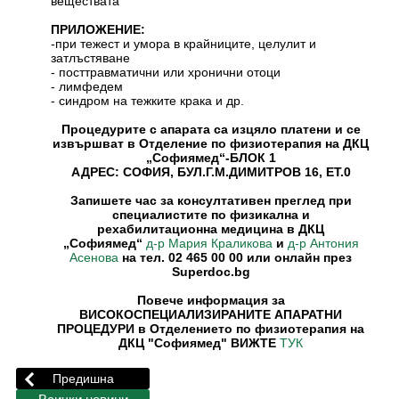
веществата
ПРИЛОЖЕНИЕ:
-при тежест и умора в крайниците, целулит и
затлъстяване
- посттравматични или хронични отоци
- лимфедем
- синдром на тежките крака и др.
Процедурите с апарата са изцяло платени и се
извършват в Отделение по физиотерапия на ДКЦ
„Софиямед“-БЛОК 1
АДРЕС: СОФИЯ, БУЛ.Г.М.ДИМИТРОВ 16, ЕТ.0
Запишете час за консултативен преглед при
специалистите по физикална и
рехабилитационна медицина в ДКЦ
„Софиямед“
и
д-р Мария Краликова
д-р Антония
на тел. 02 465 00 00 или онлайн през
Асенова
Superdoc.bg
Повече информация за
ВИСОКОСПЕЦИАЛИЗИРАНИTE АПАРАТНИ
ПРОЦЕДУРИ в Отделението по физиотерапия на
ДКЦ "Софиямед" ВИЖТЕ
ТУК