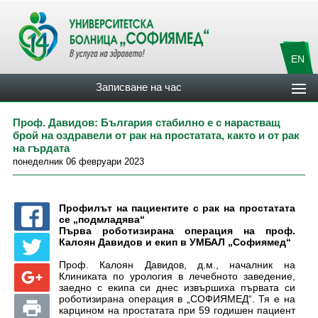
EN
Записване на час
Проф. Давидов: България стабилно е с нарастващ
брой на оздравели от рак на простатата, както и от рак
на гърдата
понеделник 06 февруари 2023
Профилът на пациентите с рак на простатата
се „подмладява“
Първа роботизирана операция на проф.
Калоян Давидов и екип в УМБАЛ „Софиямед“
Проф. Калоян Давидов, д.м., началник на
Клиниката по урология в лечебното заведение,
заедно с екипа си днес извършиха първата си
роботизирана операция в „СОФИЯМЕД“. Тя е на
карцином на простатата при 59 годишен пациент