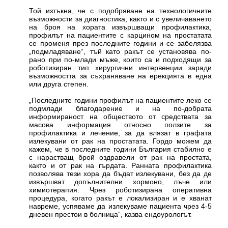
Той изтъкна, че с подобряване на технологичните
възможности за диагностика, както и с увеличаването
на броя на хората извършващи профилактика,
профилът на пациентите с карцином на простатата
се променя през последните години и се забелязва
„подмладяване“, тъй като ракът се установява по-
рано при по-млади мъже, които са и подходящи за
роботизиран тип хирургични интервенции заради
възможността за съхраняване на ерекцията в една
или друга степен.
„Последните години профилът на пациентите леко се
подмлади благодарение и на по-добрата
информираност на обществото от средствата за
масова информация относно ползите за
профилактика и лечение, за да влязат в графата
излекувани от рак на простатата. Гордо можем да
кажем, че в последните години България стабилно е
с нарастващ брой оздравели от рак на простата,
както и от рак на гърдата. Ранната профилактика
позволява тези хора да бъдат излекувани, без да де
извършват допълнителни хормоно, лъче или
химиотерапия. Чрез роботизирана оперативна
процедура, когато ракът е локализиран и е хванат
навреме, успяваме да излекуваме пациента чрез 4-5
дневен престои в болница“, казва ендоурологът.