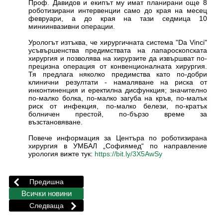
Проф. Давидов и екипът му имат планирани още 8
роботизирани интервенции само до края на месец
февруари, а до края на тази седмица 10
миниинвазивни операции.
Урологът изтъква, че хирургичната система "Da Vinci"
усъвършенства предимствата на лапароскопската
хирургия и позволява на хирурзите да извършват по-
прецизна операция от конвенционалната хирургия.
Тя предлага няколко предимства като по-добри
клинични резултати - намаляване на риска от
инконтиненция и еректилна дисфункция; значително
по-малко болка, по-малко загуба на кръв, по-малък
риск от инфекция, по-малко белези, по-кратък
болничен престой, по-бързо време за
възстановяване.
Повече информация за Центъра по роботизирана
хирургия в УМБАЛ „Софиямед“ по направление
урология вижте тук:
https://bit.ly/3X5AwSy