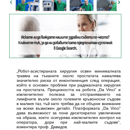
„Робот-асистираната хирургия освен минималната
травма на тъканите около простатата намалява
значително риска от инконтиненция след операция,
който е основен проблем при радикалната хирургия
на простатата. Прецизността на робота „Da Vinci“ е
изключително полезна за отстраняването на
лимфните възли около големите кръвоносни съдове
в малкия таз, тъй като трябва да се обърне внимание
на всеки възможен детайл. Платформата „Da Vinci“
дава възможност за поне десетократно увеличение
на образа, което осигурява изключителен контрол на
оператора, дори при най-малките съдове“,
коментира проф. Давидов.