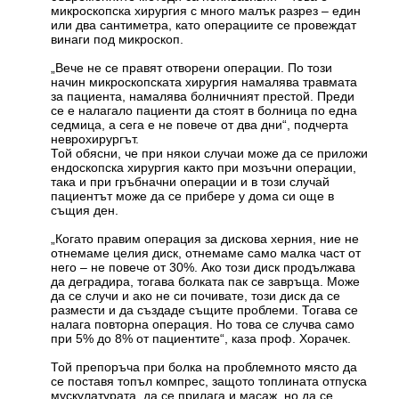
микроскопска хирургия с много малък разрез – един
или два сантиметра, като операциите се провеждат
винаги под микроскоп.
„Вече не се правят отворени операции. По този
начин микроскопската хирургия намалява травмата
за пациента, намалява болничният престой. Преди
се е налагало пациенти да стоят в болница по една
седмица, а сега е не повече от два дни“, подчерта
неврохирургът.
Той обясни, че при някои случаи може да се приложи
ендоскопска хирургия както при мозъчни операции,
така и при гръбначни операции и в този случай
пациентът може да се прибере у дома си още в
същия ден.
„Когато правим операция за дискова херния, ние не
отнемаме целия диск, отнемаме само малка част от
него – не повече от 30%. Ако този диск продължава
да деградира, тогава болката пак се завръща. Може
да се случи и ако не си почивате, този диск да се
размести и да създаде същите проблеми. Тогава се
налага повторна операция. Но това се случва само
при 5% до 8% от пациентите“, каза проф. Хорачек.
Той препоръча при болка на проблемното място да
се поставя топъл компрес, защото топлината отпуска
мускулатурата, да се прилага и масаж, но да се