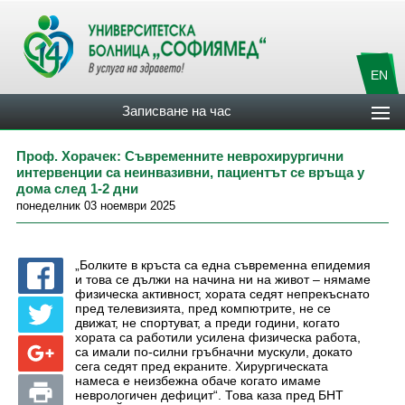
EN
Записване на час
Проф. Хорачек: Съвременните неврохирургични
интервенции са неинвазивни, пациентът се връща у
дома след 1-2 дни
понеделник 03 ноември 2025
„Болките в кръста са една съвременна епидемия
и това се дължи на начина ни на живот – нямаме
физическа активност, хората седят непрекъснато
пред телевизията, пред компютрите, не се
движат, не спортуват, а преди години, когато
хората са работили усилена физическа работа,
са имали по-силни гръбначни мускули, докато
сега седят пред екраните. Хирургическата
намеса е неизбежна обаче когато имаме
неврологичен дефицит“. Това каза пред БНТ