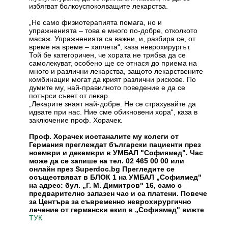
избягват болкоуспокояващите лекарства.
„Не само физиотерапията помага, но и
упражненията – това е много по-добре, отколкото
масаж. Упражненията са важни, и, разбира се, от
време на време – хапчета“, каза неврохирургът.
Той бе категоричен, че хората не трябва да се
самолекуват, особено ще се отнася до приема на
много и различни лекарства, защото лекарствените
комбинации могат да крият различни рискове. По
думите му, най-правилното поведение е да се
потърси съвет от лекар.
„Лекарите знаят най-добре. Не се страхувайте да
идвате при нас. Ние сме обикновени хора“, каза в
заключение проф. Хорачек.
Проф. Хорачек иостаналите му колеги от
Германия преглеждат български пациенти през
ноември и декември в УМБАЛ "Софиямед". Час
може да се запише на тел. 02 465 00 00 или
онлайн през Superdoc.bg Прегледите се
осъществяват в БЛОК 1 на УМБАЛ „Софиямед"
на адрес: бул. „Г. М. Димитров" 16, само с
предварително запазен час и са платени. Повече
за Центъра за съвременно неврохирургично
лечение от германски екип в „Софиямед" вижте
ТУК