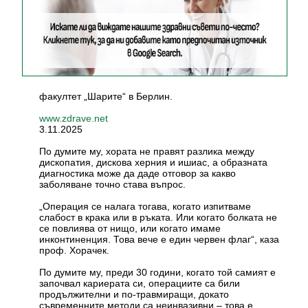
факултет „Шарите“ в Берлин.
www.zdrave.net
3.11.2025
По думите му, хората не правят разлика между
дископатия, дискова херния и ишиас, а образната
диагностика може да даде отговор за какво
заболяване точно става въпрос.
„Операция се налага тогава, когато изпитваме
слабост в крака или в ръката. Или когато болката не
се повлиява от нищо, или когато имаме
инконтиненция. Това вече е един червен флаг“, каза
проф. Хорачек.
По думите му, преди 30 години, когато той самият е
започвал кариерата си, операциите са били
продължителни и по-травмиращи, докато
съвременните методи са неинвазивни – това е