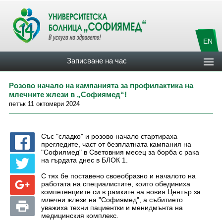
EN
Записване на час
Розово начало на кампанията за профилактика на
млечните жлези в „Софиямед“!
петък 11 октомври 2024
Със "сладко" и розово начало стартираха
прегледите, част от безплатната кампания на
"Софиямед" в Световния месец за борба с рака
на гърдата днес в БЛОК 1.
С тях бе поставено своеобразно и началото на
работата на специалистите, които обединиха
компетенциите си в рамките на новия Център за
млечни жлези на "Софиямед", а събитието
уважиха техни пациентки и менидмънта на
медицинския комплекс.