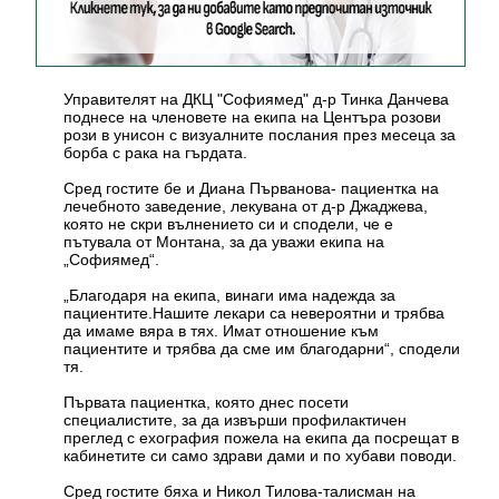
Управителят на ДКЦ "Софиямед" д-р Тинка Данчева
поднесе на членовете на екипа на Центъра розови
рози в унисон с визуалните послания през месеца за
борба с рака на гърдата.
Сред гостите бе и Диана Първанова- пациентка на
лечебното заведение, лекувана от д-р Джаджева,
която не скри вълнението си и сподели, че е
пътувала от Монтана, за да уважи екипа на
„Софиямед“.
„Благодаря на екипа, винаги има надежда за
пациентите.Нашите лекари са невероятни и трябва
да имаме вяра в тях. Имат отношение към
пациентите и трябва да сме им благодарни“, сподели
тя.
Първата пациентка, която днес посети
специалистите, за да извърши профилактичен
преглед с ехография пожела на екипа да посрещат в
кабинетите си само здрави дами и по хубави поводи.
Сред гостите бяха и Никол Тилова-талисман на