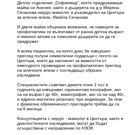
Детско отделение „Софиямед“, която придружаваше
майка си Анелия, както и дъщерята на д-р Миряна
Сечанова-хирург-мамолог и ръководител на Центъра
за млечни жлези, Ивайла Сечанова.
И двете майки обърнаха внимание, че навиците за
профилактика се възпитават от ранна детска възраст
и именно затова са помолили дъщерите си да ги
придружат.
А всяка пациентка, на която днес бе извършен
преглед получи символични подаръци с логото на
Центъра, които да напомнят за важността от
ежегодното провеждане на профилактичен преглед
на млечните жлези с последващо образно
изследване.
Специалистите съветват дамите поне 1 път в
годината да извършват скринингова ехография, ако
са на възраст до 40г., мамография, ако са на над 40г.,
и ядрено-магнитен резонанс при индикации. За тези
с фамилна обремененост прегледите трябва да са
на 6 месеца.
Консултацията с хирург - мамолог в Центъра, както и
диагностичните изследвания, могат да бъдат
осъществени с направление по НЗОК.