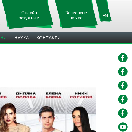
Онлайн
Записване
EN
резултати
на час
ИНИ
НАУКА
КОНТАКТИ