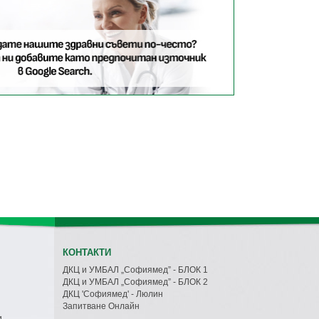
КОНТАКТИ
ДКЦ и УМБАЛ „Софиямед” - БЛОК 1
ДКЦ и УМБАЛ „Софиямед” - БЛОК 2
ДКЦ 'Софиямед' - Люлин
Запитване Онлайн
и