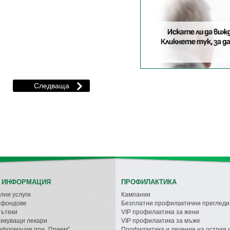
 ИНФОРМАЦИЯ
ПРОФИЛАКТИКА
лни услуги
Кампании
с фондове
Безплатни профилактични прегледи
пътеки
VIP профилактика за жени
икуващи лекари
VIP профилактика за мъже
нформация при „Прием”
Профилактика и лечение на острия 