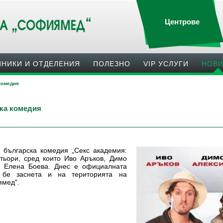
Центрове
ИНИКИ И ОТДЕЛЕНИЯ
ПОЛЕЗНO
VIP УСЛУГИ
НОВ
комедия
ска комедия
„Секс академия:
а българска комедия
ктьори, сред които Иво Аръков, Димо
и Елена Боева. Днес е официалната
бе заснета и на територията на
ямед".