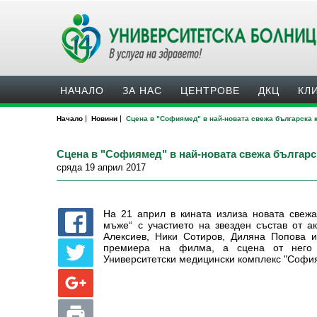
НАЧАЛО
ЗА НАС
ЦЕНТРОВЕ
ДКЦ
КЛ
|
|
Начало
Новини
Сцена в "Софиямед" в най-новата свежа българска 
Сцена в "Софиямед" в най-новата свежа българ
сряда 19 април 2017
На 21 април в кината излиза
новата свеж
мъже“ с участието на звезден състав от а
Алексиев, Ники Сотиров, Диляна Попова 
премиера на филма, а сцена от него 
Университетски медицински комплекс "Софи