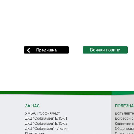
ЗА НАС
ПОЛЕЗНА
УМБАЛ "Софиямед"
Допълните
ДКЦ "Софиямед" БЛОК 1
Договори 
ДКЦ "Софиямед" БЛОК 2
Клинични 
ДКЦ "Софиямед" - Люлин
Общопракт
Партньори
Полезна и