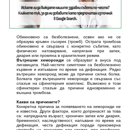
Обикновено са безболезнени, освен ако не се
образува кръвен съсирек (тромб). Острата тромбоза
обикновено е свързана с конкретно събитие, като
физическо натоварване, напрягане при запек,
диария или промяна в хранителния режим.
Вътрешни хемороиди
се образуват в ануса под
лигавицата. Най-честите симптоми са безболезнено
кървене и изпъкване по време на дефекация. Рядко
вътрешен хемороид може да причини силна болка.
Болката при вътрешните хемороиди е свързана със
спазъм на сфинктерния комплекс. Възможно е този
сфинктерен спазъм да причини едновременно и
външна тромбоза.
Какви са причините?
Конкретна причина за появяването на хемороиди не
е известна. Други фактори, които допринасят за това
са: напреднала възраст, хроничен запек или диария,
бременност, наследственост, напъване по време на
дефекация, честа дефекация поради прекомерна
употреба на лаксативи или клизми, при професии,