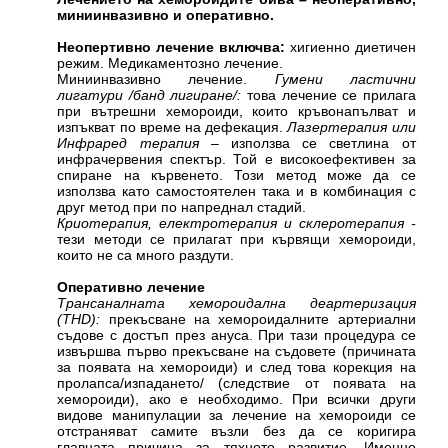
миниинвазивно и оперативно.
Неопертивно лечение включва:
хигиенно диетичен
режим. Медикаментозно лечение.
Миниинвазивно лечение.
Гумени ластични
лигатури /банд лигиране/:
това лечение се прилага
при вътрешни хемороиди, които кръвонапълват и
изпъкват по време на дефекация.
Лазертерапия или
Инфраред терапия
– използва се светлина от
инфрачервения спектър. Той е високоефективен за
спиране на кървенето. Този метод може да се
използва като самостоятелен така и в комбинация с
друг метод при по напреднал стадий.
Криотерапия, електротерапия и склеротерапия -
тези методи се прилагат при кървящи хемороиди,
които не са много раздути.
Оперативно лечение
Трансаналната хемороидална деартеризация
(THD):
прекъсване на хемороидалните артериални
съдове с достъп през ануса. При тази процедура се
извършва първо прекъсване на съдовете (причината
за появата на хемороиди) и след това корекция на
пролапса/изпадането/ (следствие от появата на
хемороиди), ако е необходимо. При всички други
видове манипулации за лечение на хемороиди се
отстраняват самите възли без да се коригира
главната причина за тяхното развитие. Именно