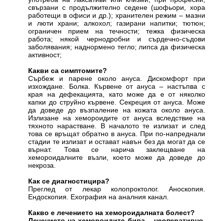
свързани с продължително седене (шофьори, хора
работещи в офиси и др.); хранителен режим – мазни
и люти храни; алкохол; газирани напитки; тютюн;
ограничен прием на течности; тежка физическа
работа; някой чернодробни и сърдечно-съдови
заболявания; наднормено тегло; липса да физическа
активност;
Какви са симптомите?
Сърбеж и парене около ануса. Дискомфорт при
изхождане. Болка. Кървене от ануса – настъпва с
края на дефекацията, като може да е от няколко
капки до струйно кървене. Секреция от ануса. Може
да доведе до възпаление на кожата около ануса.
Излизане на хемороидите от ануса вследствие на
тяхното нарастване. В началото те излизат и след
това се връщат обратно в ануса. При по-напреднали
стадии те излизат и остават навън без да могат да се
върнат. Това се нарича заклещване на
хемороидалните възли, което може да доведе до
некроза.
Как се диагностицира?
Преглед от лекар колопроктолог. Аноскопия.
Ендоскопия. Ехография на аналния канал.
Какво е лечението на хемороидалната болест?
Лечението на хемороидите бива – неоперативно,