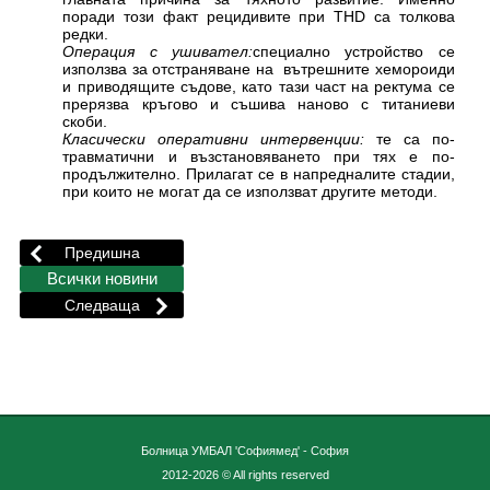
поради този факт рецидивите при THD са толкова
редки.
Операция с ушивател:
специално устройство се
използва за отстраняване на вътрешните хемороиди
и приводящите съдове, като тази част на ректума се
прерязва кръгово и съшива наново с титаниеви
скоби.
Класически оперативни интервенции:
те са по-
травматични и възстановяването при тях е по-
продължително. Прилагат се в напредналите стадии,
при които не могат да се използват другите методи.
Болница УМБАЛ 'Софиямед' - София
2012-2026 © All rights reserved