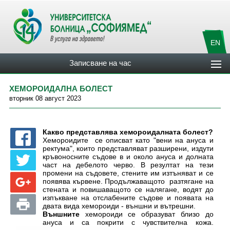
EN
Записване на час
ХЕМОРОИДАЛНА БОЛЕСТ
вторник 08 август 2023
Какво представлява хемороидалната болест?
Хемороидите се описват като "вени на ануса и
ректума", които представляват разширени, издути
кръвоносните съдове в и около ануса и долната
част на дебелото черво. В резултат на тези
промени на съдовете, стените им изтъняват и се
появява кървене. Продължаващото разтягане на
стената и повишаващото се налягане, водят до
изпъкване на отслабените съдове и появата на
двата вида хемороиди - външни и вътрешни.
Външните
хемороиди се образуват близо до
ануса и са покрити с чувствителна кожа.