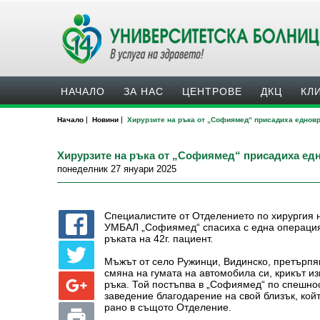
НАЧАЛО
ЗА НАС
ЦЕНТРОВЕ
ДКЦ
КЛ
|
|
Начало
Новини
Хирурзите на ръка от „Софиямед“ присадиха едновр
Хирурзите на ръка от „Софиямед“ присадиха едн
понеделник 27 януари 2025
Специалистите от Отделението по хирургия н
УМБАЛ „Софиямед“ спасиха с една операция 
ръката на 42г. пациент.
Мъжът от село Ружинци, Видинско, претърпяв
смяна на гумата на автомобила си, крикът из
ръка. Той постъпва в „Софиямед“ по спешнос
заведение благодарение на свой близък, кой
рано в същото Отделение.