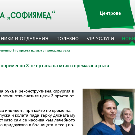
Центрове
ИНИКИ И ОТДЕЛЕНИЯ
ПОЛЕЗНO
VIP УСЛУГИ
НОВ
еменно 3-те пръста на мъж с премазана ръка
овременно 3-те пръста на мъж с премазана ръка
а ръка и реконструктивна хирургия в
почти откъснатите цели 3 пръста от
а инцидент, при който по време на
пуска и колата пада върху дясната му
т като сам се насочва към лечебното
то придружава в болницата месец по-