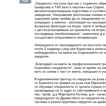
„Пациентът постъпи при нас с първично обра
превръзка и ТАП като е насочен към София,
високоспециализирана подготовка и съответн
заведение. Направихме рентгенова снимка и
оценихме какво трябва да се предприеме по
операция, а именно - репозиция на луксация
вътрешна фиксация на втори, трети и четвър
с цел възстановяване на храненето на втори,
последващо имобилизиране“, коментира д-р
осъществил оперативната интервенция.
Операцията по присаждането на пръстите пр
почти 2 седмици след нея Борислав е изпис
наблюдението на екипа на Отделението по х
хирургия.
„Благодаря на екипа за професионалните гр
позитивни специалисти“, каза по време на и
като се снима с част от екипа, извършил и уч
В едноименния Център по хирургия на ръка 
от Комитета по травма на ръка към Европейс
се обучават специалисти от цялата страна от
провеждащи се от един от най-изявените и 
нас- проф. д-р Маргарита Кътева, д.м.- нач
председател на Дружеството по хирургия на 
система и реконструктивна хирургия на край