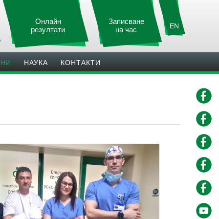
Онлайн
Записване
EN
резултати
на час
ИНИ
НАУКА
КОНТАКТИ