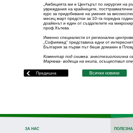
„Амбицията ми е Центърът по хирургия на ръ
увреждания на крайниците, посттравматични
курс за придобиване на умения за високоспе
месец март предстои за 10-та поредна годин
доайенът и един от създателите на микрохир
проф.Кътева.
Именно специалисти от регионални центрове 
„Софиямед“ представиха едни от интересните
България за първи път беше домакин в Пловд
Коментар под снимка: анестезиологична с
Марчева- водеща на екипа, осъществил о
ЗА НАС
ПОЛЕЗНА