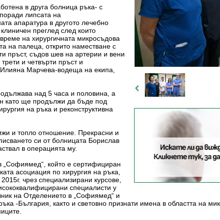
ботена в друга болница ръка- с
 поради липсата на
ата апаратура в другото лечебно
 клиничен преглед след които
 време на хирургичната микросъдова
та на палеца, открито наместване с
ти пръст, съдов шев на артерии и вени
 трети и четвърти пръст и
 Илияна Марчева-водеща на екипа,
одължава над 5 часа и половина, а
ан като ще продължи да бъде под
ирургия на ръка и реконструктивна
ижи и топло отношение. Прекрасни и
зписването си от болницата Борислав
аствал в операцията му.
в „Софиямед“, който е сертифициран
ката асоциация по хирургия на ръка,
 2015г. чрез специализирани курсове,
висококвалифицирани специалисти у
алник на Отделението в „Софиямед“ и
ръка -България, както и световно признати имена в областта на м
ниците.