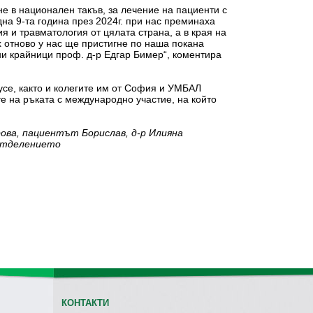
е в национален такъв, за лечение на пациенти с
а 9-та година през 2024г. при нас преминаха
 и травматология от цялата страна, а в края на
х отново у нас ще пристигне по наша покана
ни крайници проф. д-р Едгар Бимер“, коментира
усе, както и колегите им от София и УМБАЛ
е на ръката с международно участие, на който
ова, пациентът Борислав, д-р Илияна
 Отделението
КОНТАКТИ