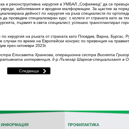
ка и реконструктивна хирургия в УМБАЛ „Софиямед“ да се превърн
 увреди, заболявания и вродени малформации. За щастие за поредн
циализирана дейност по хирургия на ръка специалисти по ортопедия
а да проведем специализиран курс с колеги от страната като за тя
ургията, първият в света специалист, успешно трансплантирал гор
по хирургия на ръката от страната като Пловдив, Варна, Бургас, Р
 случаи по време на Европейски конгрес по превенция на травмит
ив през октомври 2023г.
естра Елисавета Хранкова, операционна сестра Виолета Григор
перативната интервенция, д-р Лъчезар Шарков-специализант в
 ИНФОРМАЦИЯ
ПРОФИЛАКТИКА