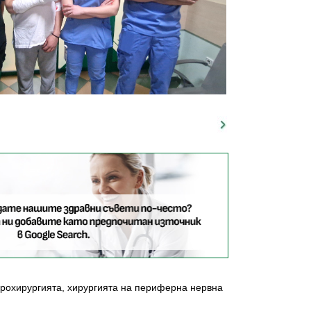
икрохирургията, хирургията на периферна нервна