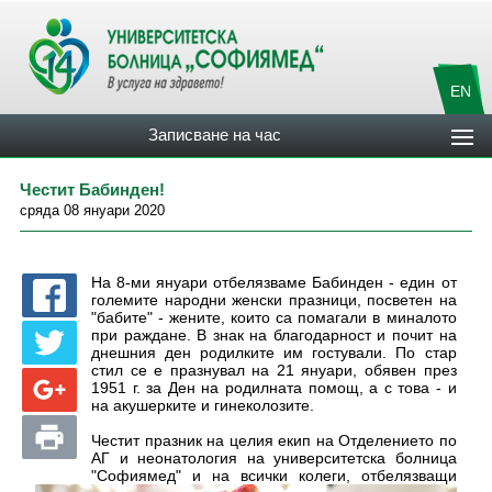
EN
Записване на час
Честит Бабинден!
сряда 08 януари 2020
На 8-ми януари отбелязваме Бабинден - един от
големите народни женски празници, посветен на
"бабите" - жените, които са помагали в миналото
при раждане. В знак на благодарност и почит на
днешния ден родилките им гостували. По стар
стил се е празнувал на 21 януари, обявен през
1951 г. за Ден на родилната помощ, а с това - и
на акушерките и гинеколозите.
Честит празник на целия екип на Отделението по
АГ и неонатология на университетска болница
"Софиямед" и на всички колеги, отбелязващи