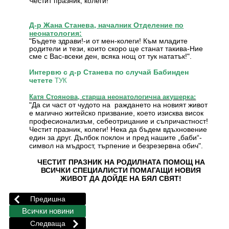
Честит празник, колеги!
Д-р Жана Станева, началник Отделение по
неонатология:
"Бъдете здрави!-и от мен-колеги! Към младите
родители и тези, които скоро ще станат такива-Ние
сме с Вас-всеки ден, всяка нощ от тук нататък!".
Интервю с д-р Станева по случай Бабинден
четете
ТУК
Катя Стоянова, старша неонатологична акушерка:
"Да си част от чудото на раждането на новият живот
е магично житейско призвание, което изисква висок
професионализъм, себеотрицание и съпричастност!
Честит празник, колеги! Нека да бъдем вдъхновение
един за друг. Дълбок поклон и пред нашите „баби“-
символ на мъдрост, търпение и безрезервна обич".
ЧЕСТИТ ПРАЗНИК НА РОДИЛНАТА ПОМОЩ НА
ВСИЧКИ СПЕЦИАЛИСТИ ПОМАГАЩИ НОВИЯ
ЖИВОТ ДА ДОЙДЕ НА БЯЛ СВЯТ!