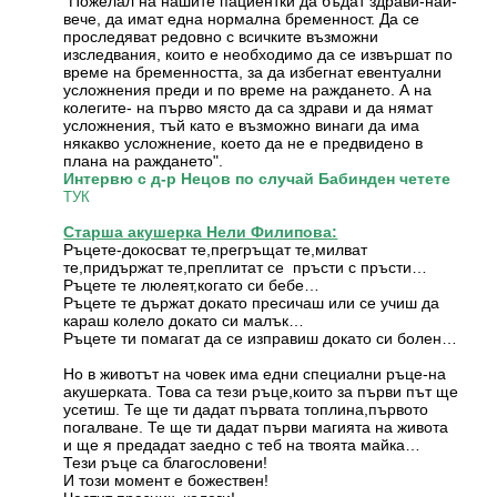
"Пожелал на нашите пациентки да бъдат здрави-най-
вече, да имат една нормална бременност. Да се
проследяват редовно с всичките възможни
изследвания, които е необходимо да се извършат по
време на бременността, за да избегнат евентуални
усложнения преди и по време на раждането. А на
колегите- на първо място да са здрави и да нямат
усложнения, тъй като е възможно винаги да има
някакво усложнение, което да не е предвидено в
плана на раждането".
Интервю с д-р Нецов по случай Бабинден четете
ТУК
Старша акушерка Нели Филипова:
Ръцете-докосват те,прегръщат те,милват
те,придържат те,преплитат се пръсти с пръсти…
Ръцете те люлеят,когато си бебе…
Ръцете те държат докато пресичаш или се учиш да
караш колело докато си малък…
Ръцете ти помагат да се изправиш докато си болен…
Но в животът на човек има едни специални ръце-на
акушерката. Това са тези ръце,които за първи път ще
усетиш. Те ще ти дадат първата топлина,първото
погалване. Те ще ти дадат първи магията на живота
и ще я предадат заедно с теб на твоята майка…
Тези ръце са благословени!
И този момент е божествен!