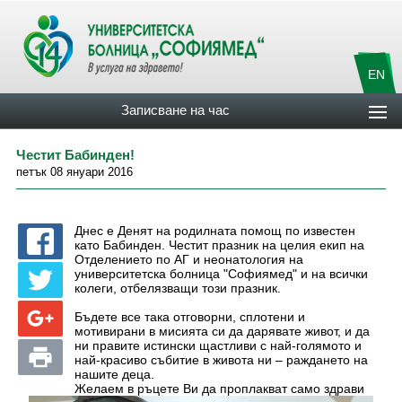
EN
Записване на час
Честит Бабинден!
петък 08 януари 2016
Днес е Денят на родилната помощ по известен
като Бабинден. Честит празник на целия екип на
Отделението по АГ и неонатология на
университетска болница "Софиямед" и на всички
колеги, отбелязващи този празник.
Бъдете все така отговорни, сплотени и
мотивирани в мисията си да дарявате живот, и да
ни правите истински щастливи с най-голямото и
най-красиво събитие в живота ни – раждането на
нашите деца.
Желаем в ръцете Ви да проплакват само здрави