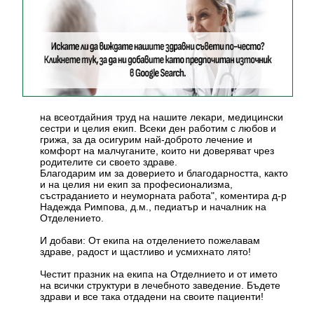
на всеотдайния труд на нашите лекари, медицински
сестри и целия екип. Всеки ден работим с любов и
грижа, за да осигурим най-доброто лечение и
комфорт на малчуганите, които ни доверяват чрез
родителите си своето здраве.
Благодарим им за доверието и благодарността, както
и на целия ни екип за професионализма,
състраданието и неуморната работа", коментира д-р
Надежда Римпова, д.м., педиатър и началник на
Отделението.
И добави: От екипа на отделението пожелавам
здраве, радост и щастливо и усмихнато лято!
Честит празник на екипа на Отделнието и от името
на всички структури в лечебното заведение. Бъдете
здрави и все така отдадени на своите пациенти!