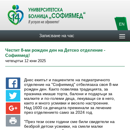
EN
Записване на час
Честит 8-ми рожден ден на Детско отделение -
Софиямед!
четвъртък 12 юни 2025
Днес екипът и пациентите на педиатричното
отделение на "Софиямед" отбелязаха своя 8-ми
рожден ден. Както повелява традицията, за
празника имаше торта, балони и подаръци за
малките и по-големи деца, лекуващи се в него,
както и много усмивки и весело настроение.
Над 1600 са дечицата преминали за лечение
през отделението само за 2024 год.
"През тези осем години сме били свидетели на
безброй детски усмивки, на смели малки