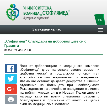
EN
Записване на час
„Софиямед“ благодари на доброволците си с
Грамоти
петък 29 май 2020
Част от доброволците в медицински комплекс
„Софиямед“ днес напуснаха своите временни
„работни места“ и продължиха по своя път,
връщайки се към нормалното си ежедневие.
Двама ще останат да дават дежурства в Спешно
отделение на болницата при необходимост.
Ръководството на лечебното заведение в лицето
на нейния управител д-р Йордан Пелев днес ги
награди като им връчи специални грамоти с
благодарност и признание от името на целия
екип на медицинския комплекс.