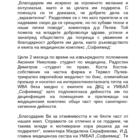
„Благодарим им искрено за огромното желание и
ентусиазъм, както и за цялата им подкрепа. С
помощта си те доказаха, че добрите дела са
„заразителни“. Разделяме се с тях като приятели и се
надяваме скоро да се срещнем, но по хубави техни и
наши лични поводи“, коментира д-р Пелев. Той
пожела на младите доброволци здраве, успехи и
занапред обществото да посреща с уважение и
благодарност добрите им дела, както ръководството
и екипа на медицински комплекс „Софиямед“.
Цели 2 месеца по време на извънредното положение
Аксиния Николова- студент по медицина, Радостин
Димитров –студент по право, Коста Костов-
собственик на частна фирма и Тервел Пулев-
трикратен европейски медалист по бокс, олимпийски
призьор и носител на интерконтиненталната титла на
WBA бяха заедно с екипите на ДКЦ и УМБАЛ
„Софиямед“ като подпомогнаха дейността им по
децинфекция на помещения и прилежащи на
медицинския комплекс общи част чрез санитарно-
хигиенни дейности.
„Благодарим Ви за отзивчивостта и че бяхте част от
нашия екип. Справихте се отлично и се гордеем, че
такива млади и мотивирани хора решиха да ни
подкрепят“, коментира Магдалена Серафимова, И.Д.
главна медицинска сестра на УМБАЛ „Софиямед“. Тя