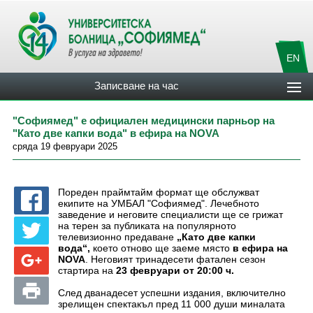
EN
Записване на час
"Софиямед" е официален медицински парньор на
"Като две капки вода" в ефира на NOVA
сряда 19 февруари 2025
Пореден праймтайм формат ще обслужват
екипите на УМБАЛ "Софиямед". Лечебното
заведение и неговите специалисти ще се грижат
на терен за публиката на популярното
телевизионно предаване
„Като две капки
вода“,
което отново ще заеме място
в ефира на
NOVA
. Неговият тринадесети фатален сезон
стартира на
23 февруари от 20:00 ч.
След дванадесет успешни издания, включително
зрелищен спектакъл пред 11 000 души миналата