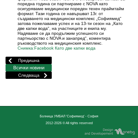
поредна година си партнираме с NOVA като
осигуряваме медицински пореден техен праймтайм
формат. Тази година се навършват 13г. от
създаването на медицински комплекс „Софиямед“
затова пожелаваме успех и на 13-ти сезон на „Като
две капки вода“, на участниците и екипа му.
Надяваме се да продължим успешното си
партньорство с NOVA и занапред“, коментира
ръководството на медицинския комплекс.
Снимка:Facebook Като две капки вода
Болница УМБАЛ 'Софиямед' - София
2012-2026 © All rights reserved