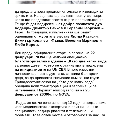
да предлага нови предизвикателства и изненади за
зрителите. На сцената ще излязат нови участници,
които ще представят своите първи превъплъщения.
Те ще бъдат подкрепяни от
добре познатото дуо
водещи– Димитър Рачков и Герасим Георгиев –
Геро.
По традиция, изпълненията ще бъдат
оценявани от
журито в състав Хилда Казасян,
Димитър Ковачев - Фънки, Веселин Маринов и
Любо Киров.
Ден преди официалния старт на сезона,
на 22
февруари, NOVA ще излъчи специално
благотворително издание – „Като две капки вода
за всяко дете“, което се организира в подкрепа
на инициативите на UNICEF.
В него известни
личности ще пеят в дует с талантливи български
деца, за да привлекат внимание към важни каузи.
Тринадесетият сезон на „Като две капки вода“
обещава нови трансформации и запомнящи се
изпълнения. Първият епизод започва на
23
февруари от 20:00ч. по NOVA.
„Радваме се, че вече вече над 12 години подкрепяме
чрез медицинската експертиза и опит на нашите
специалисти редица риалити и телевизионни
формати. Това освен чест е и отговорност за нас. За