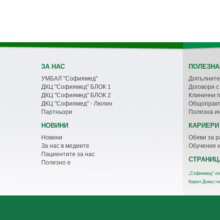
ЗА НАС
ПОЛЕЗНА
УМБАЛ "Софиямед"
Допълните
ДКЦ "Софиямед" БЛОК 1
Договори 
ДКЦ "Софиямед" БЛОК 2
Клинични 
ДКЦ "Софиямед" - Люлин
Общопракт
Партньори
Полезна и
НОВИНИ
КАРИЕРИ
Новини
Обяви за р
За нас в медиите
Обучение 
Пациентите за нас
СТРАНИЦ
Полезно е
„Софиямед“ из
Кирил Домусч