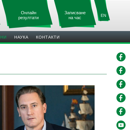
Онлайн
Записване
EN
резултати
на час
ИНИ
НАУКА
КОНТАКТИ