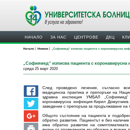
НАЧАЛО
ЗА НАС
ЦЕНТРОВЕ
ДКЦ
КЛ
|
|
Начало
Новини
„Софиямед“ изписва пациентa с коронавирусна ин
„Софиямед“ изписва пациентa с коронавирусна
сряда 25 март 2020
След проведено лечение, съгласно вс
медицинска практика и препоръки на Наци
здравна инспекция УМБАЛ „Софиямед“
коронавирусна инфекция-Кирил Домусчиев.
заведение с препоръка за продължаване на 
Общото състояние на пациента е подобрен
обратно развитие. Пациентът е без наличие
има обратно развитие на симптоматиката 
видни от проведените му образни и всички 