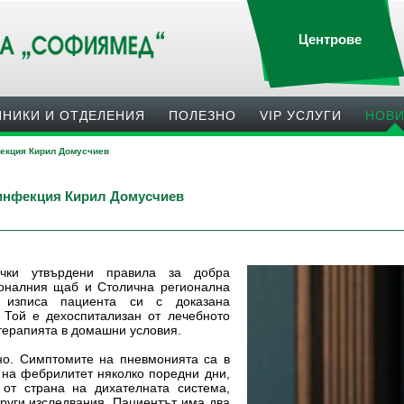
Центрове
ИНИКИ И ОТДЕЛЕНИЯ
ПОЛЕЗНO
VIP УСЛУГИ
НОВ
фекция Кирил Домусчиев
 инфекция Кирил Домусчиев
ички утвърдени правила за добра
оналния щаб и Столична регионална
 изписа пациента си с доказана
 Той е дехоспитализан от лечебното
терапията в домашни условия.
о. Симптомите на пневмонията са в
 на фебрилитет няколко поредни дни,
от страна на дихателната система,
други изследвания. Пациентът има два