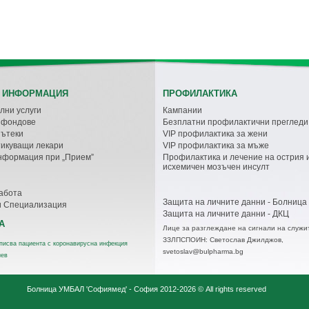
 ИНФОРМАЦИЯ
ПРОФИЛАКТИКА
лни услуги
Кампании
с фондове
Безплатни профилактични прегледи
пътеки
VIP профилактика за жени
икуващи лекари
VIP профилактика за мъже
нформация при „Прием”
Профилактика и лечение на острия 
исхемичен мозъчен инсулт
абота
Защита на личните данни - Болница
и Специализация
Защита на личните данни - ДКЦ
А
Лице за разглеждане на сигнали на служи
ЗЗЛПСПОИН: Светослав Джилджов,
писва пациентa с коронавирусна инфекция
svetoslav@bulpharma.bg
иев
Болница УМБАЛ 'Софиямед' - София
2012-2026 © All rights reserved