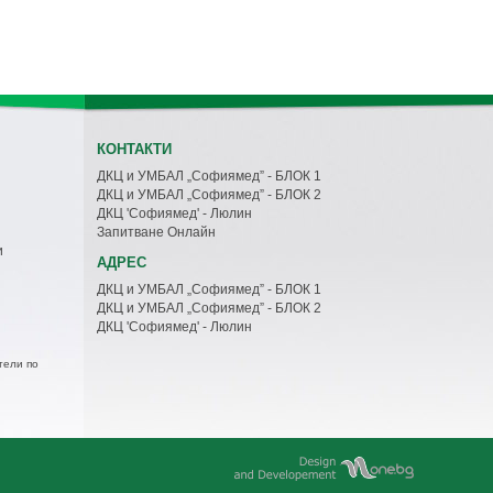
КОНТАКТИ
ДКЦ и УМБАЛ „Софиямед” - БЛОК 1
ДКЦ и УМБАЛ „Софиямед” - БЛОК 2
ДКЦ 'Софиямед' - Люлин
Запитване Онлайн
и
АДРЕС
ДКЦ и УМБАЛ „Софиямед” - БЛОК 1
ДКЦ и УМБАЛ „Софиямед” - БЛОК 2
ДКЦ 'Софиямед' - Люлин
тели по