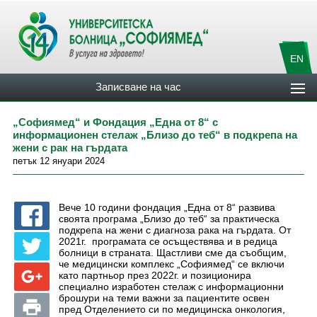
EN
Записване на час
„Софиямед“ и Фондация „Една от 8“ с
информационен стелаж „Близо до теб“ в подкрепа на
жени с рак на гърдата
петък 12 януари 2024
Вече 10 години фондация „Една от 8“ развива
своята програма „Близо до теб“ за практическа
подкрепа на жени с диагноза рака на гърдата. От
2021г. програмата се осъществява и в редица
болници в страната. Щастливи сме да съобщим,
че медицински комплекс „Софиямед“ се включи
като партньор през 2022г. и позиционира
специално изработен стелаж с информационни
брошури на теми важни за пациентите освен
пред Отделението си по медицинска онкология,