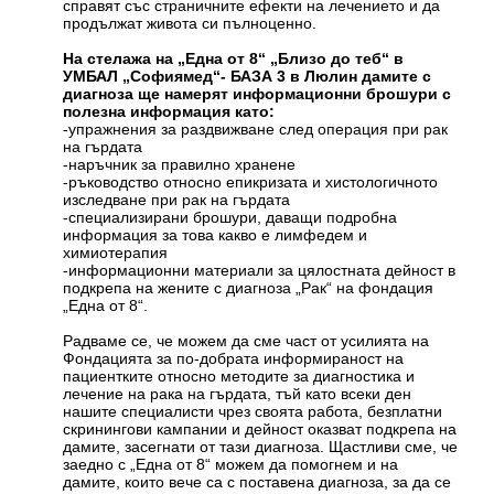
справят със страничните ефекти на лечението и да
продължат живота си пълноценно.
На стелажа на „Една от 8“ „Близо до теб“ в
УМБАЛ „Софиямед“- БАЗА 3 в Люлин дамите с
диагноза ще намерят информационни брошури с
полезна информация като:
-упражнения за раздвижване след операция при рак
на гърдата
-наръчник за правилно хранене
-ръководство относно епикризата и хистологичното
изследване при рак на гърдата
-специализирани брошури, даващи подробна
информация за това какво е лимфедем и
химиотерапия
-информационни материали за цялостната дейност в
подкрепа на жените с диагноза „Рак“ на фондация
„Една от 8“.
Радваме се, че можем да сме част от усилията на
Фондацията за по-добрата информираност на
пациентките относно методите за диагностика и
лечение на рака на гърдата, тъй като всеки ден
нашите специалисти чрез своята работа, безплатни
скринингови кампании и дейност оказват подкрепа на
дамите, засегнати от тази диагноза. Щастливи сме, че
заедно с „Една от 8“ можем да помогнем и на
дамите, които вече са с поставена диагноза, за да се