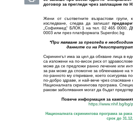
договор за прегледи чрез заплащане по 
Жени от съответните възрастови групи, 
изследване, следва да запишат
предвар
„Софиямед“ БЛОК 1 на тел. 02 465 0000, Д
0003 или през платформата Superdoc.bg
*При явяване за прегледа е необход
данните си на Регистратура
Скринингът има за цел да обхване лица в ед
са изложени на по-висок риск от здравослове
може да се предложи ранно лечение или инт
за рак може да спомогне за облекчаване на 
по-ранното му откриване, което осигурява п
по-добро здраве, и най-вече чрез спасяване 
Националната скринингова програма. Специал
ракови заболявания могат да бъдат предотвр
Повече информация за кампанията
https://www.nhif.bg/bg/
Националната скринингова програма за рака
срок до 31.12.