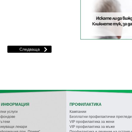
 ИНФОРМАЦИЯ
ПРОФИЛАКТИКА
лни услуги
Кампании
с фондове
Безплатни профилактични прегледи
пътеки
VIP профилактика за жени
икуващи лекари
VIP профилактика за мъже
нформация при „Прием”
Профилактика и лечение на острия 