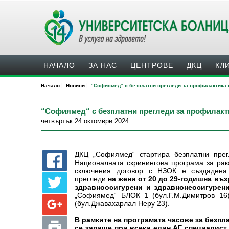
НАЧАЛО
ЗА НАС
ЦЕНТРОВЕ
ДКЦ
КЛ
|
|
Начало
Новини
“Софиямед“ с безплатни прегледи за профилактика н
“Софиямед“ с безплатни прегледи за профилакти
четвъртък 24 октомври 2024
ДКЦ „Софиямед“ стартира безплатни пре
Националната скринингова програма за рак
сключения договор с НЗОК е създадена
прегледи
на жени от 20 до 29-годишна въз
здравноосигурени и здравнонеосигурени
„Софиямед“ БЛОК 1 (бул.Г.М.Димитров 16
(бул.Джавахарлал Неру 23).
В рамките на програмата часове за безпл
се запише при всеки един АГ специалист