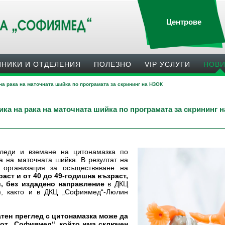
Центрове
ИНИКИ И ОТДЕЛЕНИЯ
ПОЛЕЗНO
VIP УСЛУГИ
НОВ
а рака на маточната шийка по програмата за скрининг на НЗОК
ка на рака на маточната шийка по програмата за скрининг 
гледи и вземане на цитонамазка по
а на маточната шийка. В резултат на
 организация за осъществяване на
раст и от 40 до 49-годишна възраст,
, без издадено направление
в ДКЦ
), както и в ДКЦ „Софиямед“-Люлин
атен преглед с цитонамазка може да
 от „Софиямед“, който има сключен