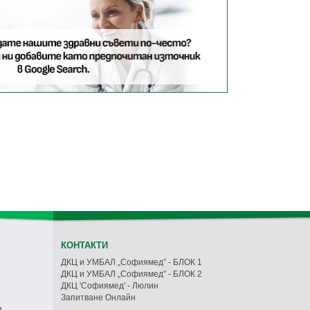
КОНТАКТИ
ДКЦ и УМБАЛ „Софиямед” - БЛОК 1
ДКЦ и УМБАЛ „Софиямед” - БЛОК 2
ДКЦ 'Софиямед' - Люлин
Запитване Онлайн
и