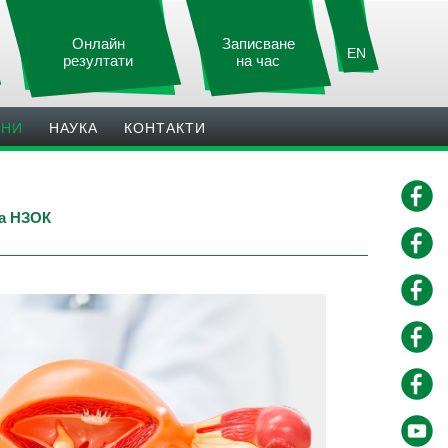
Онлайн
Записване
EN
резултати
на час
ИНИ
НАУКА
КОНТАКТИ
на НЗОК