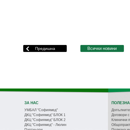
ЗА НАС
ПОЛЕЗНА
УМБАЛ "Софиямед"
Допълните
ДКЦ "Софиямед" БЛОК 1
Договори 
ДКЦ "Софиямед" БЛОК 2
Клинични 
ДКЦ "Софиямед" - Люлин
Общопракт
Партньори
Полезна и