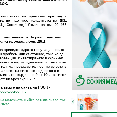
НЗОК.
които искат да преминат преглед и
ително час
чрез колцентъра на ДКЦ
КЦ „Софиямед“-Люлин на тел. 02 465
имо пациентките да регистрират
та на съответното ДКЦ
.
на привидно здрава популация, които
н проблем или състояние, така че да
ервенция. Инвестирането в скрининг
тежестта върху здравните системи чрез
о-голяма продължителност на живота в
на човешки живот, се подчертава в
истите твърдят, че 9 от 10 инвазивни
атени чрез скрининг.
 вижте на сайта на НЗОК -
people/screening
 на маточната шийка се изпълнява със
2024г.!