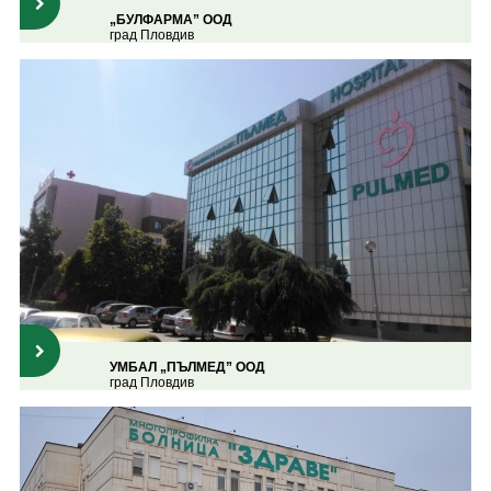
„БУЛФАРМА” ООД
град Пловдив
УМБАЛ „ПЪЛМЕД” ООД
град Пловдив