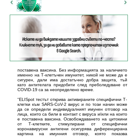
поставена ваксина. Без информацията за наличието
именно на Т-клетъчен имунитет, никой не може да е
сигурен, дали има достатъчно добра защита, тъй
като антителата придобити след преболедуване от
COVID-19 са за неопределено време.
“ELISpot тестът открива активираните специфични Т-
клетки към SARS-CoV-2 вирус и по този начин може
да се определи индивидуалният имунен отговор на
лица, които са били в контакт с вируса и/или на които
е поставена ваксина. Освобождаването на цитокини
от Т-клетките, стимулирани от специфични
коронавирусни антигени осигурява диференцирана
картина на имунния отговор, която показва