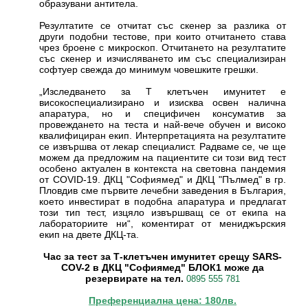
образувани антитела.
Резултатите се отчитат със скенер за разлика от
други подобни тестове, при които отчитането става
чрез броене с микроскоп. Отчитането на резултатите
със скенер и изчисляването им със специализиран
софтуер свежда до минимум човешките грешки.
„Изследването за Т клетъчен имунитет е
високоспециализирано и изисква освен налична
апаратура, но и специфичен консуматив за
провеждането на теста и най-вече обучен и високо
квалифициран екип. Интерпретацията на резултатите
се извършва от лекар специалист. Радваме се, че ще
можем да предложим на пациентите си този вид тест
особено актуален в контекста на световна пандемия
от COVID-19. ДКЦ "Софиямед" и ДКЦ "Пълмед" в гр.
Пловдив сме първите лечебни заведения в България,
което инвестират в подобна апаратура и предлагат
този тип тест, изцяло извършващ се от екипа на
лабораториите ни“, коментират от мениджърския
екип на двете ДКЦ-та.
Час за тест за Т-клетъчен имунитет срещу SARS-
COV-2 в ДКЦ "Софиямед" БЛОК1 може да
резервирате на тел.
0895 555 781
Преференциална цена: 180лв.