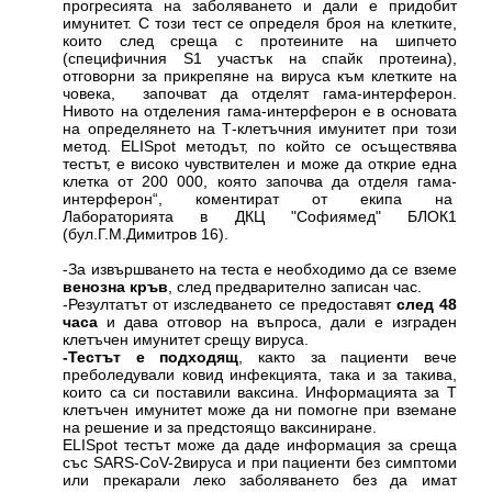
прогресията на заболяването и дали е придобит
имунитет. С този тест се определя броя на клетките,
които след среща с протеините на шипчето
(специфичния S1 участък на спайк протеина),
отговорни за прикрепяне на вируса към клетките на
човека, започват да отделят гама-интерферон.
Нивото на отделения гама-интерферон е в основата
на определянето на Т-клетъчния имунитет при този
метод. ELISpot методът, по който се осъществява
тестът, е високо чувствителен и може да открие една
клетка от 200 000, която започва да отделя гама-
интерферон“, коментират от екипа на
Лабораторията в ДКЦ "Софиямед" БЛОК1
(бул.Г.М.Димитров 16).
-За извършването на теста е необходимо да се вземе
венозна кръв
, след предварително записан час.
-Резултатът от изследването се предоставят
след 48
часа
и дава отговор на въпроса, дали е изграден
клетъчен имунитет срещу вируса.
-Тестът е подходящ
, както за пациенти вече
преболедували ковид инфекцията, така и за такива,
които са си поставили ваксина. Информацията за Т
клетъчен имунитет може да ни помогне при вземане
на решение и за предстоящо ваксиниране.
ELISpot тестът може да даде информация за среща
със SARS-CoV-2вируса и при пациенти без симптоми
или прекарали леко заболяването без да имат