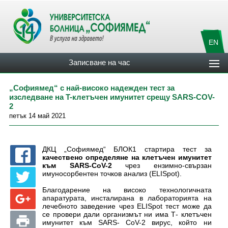
EN
Записване на час
„Софиямед“ с най-високо надежден тест за
изследване на T-клетъчен имунитет срещу SARS-COV-
2
петък 14 май 2021
ДКЦ „Софиямед“ БЛОК1 стартира тест за
качествено определяне на клетъчен имунитет
към SARS-CoV-2
чрез eнзимно-свързан
имуносорбентен точков анализ (ELISpot).
Благодарение на високо технологичната
апаратурата, инсталирана в лабораторията на
лечебното заведение чрез ELISpot тест може да
се провери дали организмът ни има Т- клетъчен
имунитет към SARS- CoV-2 вирус, който ни