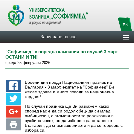
EN
Записване на час
"Софиямед" с поредна кампания по случай 3 март -
ОСТАНИ И ТИ!
сряда 25 февруари 2026
Броени дни преди Националния празник на
България - 3 март, екипът на "Софиямед" Ви
желае здраве и много поводи за национална
гордост!
По случай празника ще Ви разкажем какво
според нас е да си родолюбец- да си млад,
амбициозен, с възможности за реализация в
чужбина човек, но да избереш да останеш в
България, да спасяваш животи и да се гордееш с
избора си.