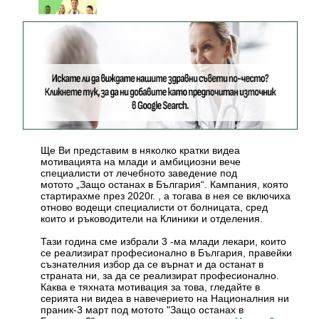
Ще Ви представим в няколко кратки видеа
мотивацията на млади и амбициозни вече
специалисти от лечебното заведение под
мотото „Защо останах в България“. Кампания, която
стартирахме през 2020г. , а тогава в нея се включиха
отново водещи специалисти от болницата, сред
които и ръководители на Клиники и отделения.
Тази година сме избрали 3 -ма млади лекари, които
се реализират професионално в България, правейки
съзнателния избор да се върнат и да останат в
страната ни, за да се реализират професионално.
Каква е тяхната мотивация за това, гледайте в
серията ни видеа в навечерието на Националния ни
праник-3 март под мотото "Защо останах в