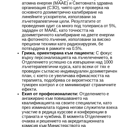
атомна енергия (МААЕ) и Световната здравна
организация (СЗО), чиято цел е проверка на
основното дозиметрично калибриране на
линейните ускорители, използвани за
лъчетерапевтични цели. Резултатите от
проведения одит са много под толеранса от 5%,
зададен от МААЕ, като точността на
дозиметричното калибриране на двете енергии
на фотонното лъчение, използвани за високо
прецизни техники като радиохирургия, бе
потвърдена в рамките на 0.5%.
Грижа, ориентирана към пациента:
С фокус
върху персонализацията на лъчелечението, в
Отделението успешно са извършени над 1000
лъчетерапевтични курса, като всеки от тях е
проведен съгласно индивидуален дозиметричен
план, с което се увеличава ефикасността на
терапията, подобрява се вероятността за
туморен контрол и се минимизират страничните
ефекти.
Екип от професионалисти:
Отделението е
ангажирано към повишаването на
квалификацията на своите специалисти, като
през изминалата година негови служители взеха
участие в редица курсове и конференции в
страната и чужбина. В момента Отделението
очаква и решението на акредитационната
комисия към Министерството на