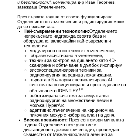
и безопасност.“, коментира
д-р Иван Георгиев,
завеждащ Отделението.
През първата година от своето функциониране
Отделението по лъчелечение и радиохирургия може
да се похвали със:
Най-съвременни технологии:
Отделението
непрекъснато надгражда своята база и
оборудване, включвайки най-съвременни
технологии
модулирано по интензитет лъчелечение,
образно-асистирано лъчелечение,
техники за контрол на дишането като 4D-
сканиране и облъчване в дълбок инспириум
високоспециализирани техники за
радиохирургия на редица локализации.
първата в България специализирана AI
система за позициониране и проследяване на
TM
облъчването IDENTIFY
роботизирана система за симултанна
радиохирургия на множествени лезии в
мозъка HyperArc
адаптивно лъчелечение на карцином на
пикочния мехур с избор на план на деня.
Висока прецизност:
През септември миналата
година Отделението взе участие в
дистанционен дозиметричен одит, провеждан
съвместно от Международната агенция за