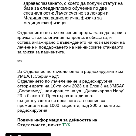
здравеопазването, с което да получи статут на
база за следдипломно обучение по две
специалности: Лъчелечение за лекари и
Медицинска радиологична физика за
медицински физици.
Отделението по лъчелечение продължава да върви в
крачка с технологичния напредък в областта, и
остава ангажиранo с въвеждането на нови методи на
лечение и поддържането на най-високите стандарти
за грижа за пациентите.
***
За Отделение по лъчелечение и радиохирургия към
УМБАЛ „Софиямед“:
Отделението по лъчелечение и радиохирургия
отвори врати на 10-ти юли 2023 г. в Блок 3 на УМБАЛ
„Софиямед“, намиращ се на ул. „Джавахарлал Неру“
23 в Люлин 7. През първата година от
съществуването си през него за лечение са
преминали над 1000 пациенти, над 200 от които за
радиохирургия.
Повече информация за дейността на
Отделението, вижте
ТУК