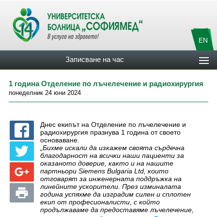
EN
Записване на час
1 година Отделение по лъчелечение и радиохирургия
понеделник 24 юни 2024
Днес екипът на Отделение по лъчелечение и
радиохирургия празнува 1 година от своето
основаване.
„Бихме искали да изкажем своята сърдечна
благодарност на всички наши пациенти за
оказаното доверие, както и на нашите
партньори Siemens
Bulgaria Ltd, които
отговарят за инженерната поддръжка на
линейните ускорители. През изминалата
година успяхме да изградим силен и сплотен
екип от професионалисти, с който
продължаваме да предоставяме лъчелечение,