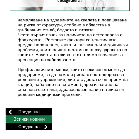
намаляване на здравината на скелета и повишаване
на риска от фрактури, особено в областта на
гръбначния стълб, бедрото и китката.
Често първият знак за наличието на остеопороза е
фрактурата. Рисковите фактори са генетичната
предразположеност, както и възникнали медицински
проблеми, които влияят негативно върху здравето на
костите. Начинът на живот е от голямо значение за
превенция на заболяването!
Профилактичните мерки, които всеки човек може да
предприеме, за да намали риска от остеопороза са
редовните упражнения, диета с достатъчен прием на
калций, набавяне на витамин Д чрез излагане на
слънчева светлина, здравословен начин на живот и
редовни медицински прегледи.