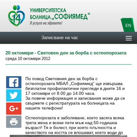
EN
Записване на час
20 октомври - Световен ден за борба с остеопорозата
сряда 10 октомври 2012
По повод Световния ден за борба с
остеопорозата МБАЛ „Софиямед“ ще извършва
безплатни профилактични прегледи в дните 16 и
17 октомври от 8.00 до 14.00 часа.
За повече информация и записвания може да се
свържете с регистратурата на болницата на
нашите телефони!
Остеопорозата е заболяване, което засяга всяка
трета жена и всеки пети мъж над 50-годишна
възраст! Тя е болест, при която плътността и
качеството на костта се влошават, което води до