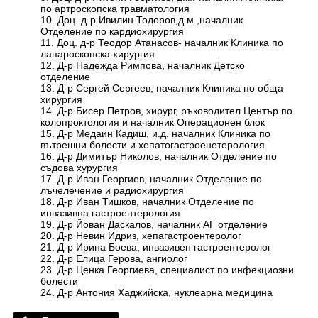
по артроскопска травматология
10. Доц. д-р Ивилин Тодоров,д.м.,началник
Отделение по кардиохирургия
11. Доц. д-р Теодор Атанасов- началник Клиника по
лапароскопска хирургия
12. Д-р Надежда Римпова, началник Детско
отделение
13. Д-р Сергей Сергеев, началник Клиника по обща
хирургия
14. Д-р Бисер Петров, хирург, ръководител Център по
колопроктология и началник Операционен блок
15. Д-р Медаин Кадиш, и.д. началник Клиника по
вътрешни болести и хепатогастроенетерология
16. Д-р Димитър Николов, началник Отделение по
съдова хурургия
17. Д-р Иван Георгиев, началник Отделение по
лъчелечение и радиохирургия
18. Д-р Иван Тишков, началник Отделение по
инвазивна гастроентерология
19. Д-р Йован Даскалов, началник АГ отделение
20. Д-р Невин Идриз, хепагастроентеролог
21. Д-р Ирина Боева, инвазивен гастроентеролог
22. Д-р Елица Герова, ангиолог
23. Д-р Ценка Георгиева, специалист по инфекциозни
болести
24. Д-р Антония Хаджийска, нуклеарна медицина