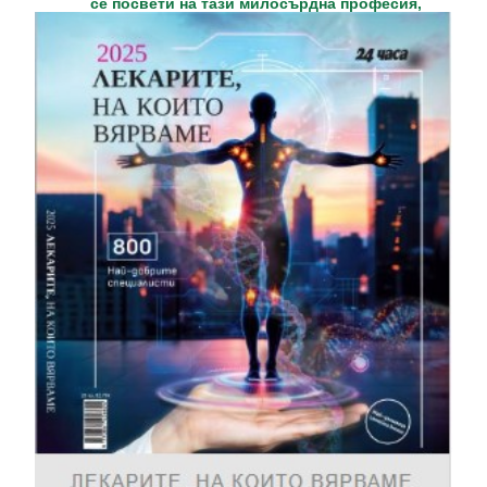
се посвети на тази милосърдна професия,