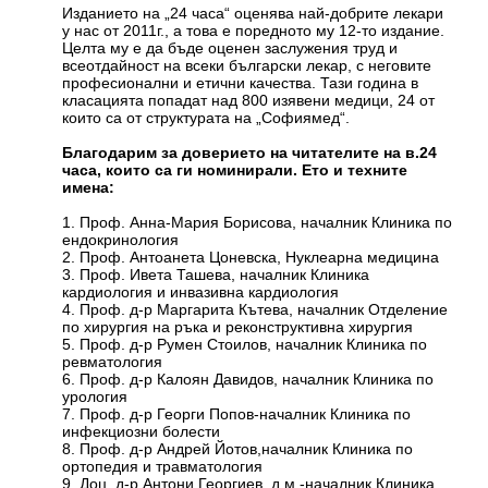
Изданието на „24 часа“ оценява най-добрите лекари
у нас от 2011г., а това е поредното му 12-то издание.
Целта му е да бъде оценен заслужения труд и
всеотдайност на всеки български лекар, с неговите
професионални и етични качества. Тази година в
класацията попадат над 800 изявени медици, 24 от
които са от структурата на „Софиямед“.
Благодарим за доверието на читателите на в.24
часа, които са ги номинирали. Ето и техните
имена:
1. Проф. Анна-Мария Борисова, началник Клиника по
ендокринология
2. Проф. Антоанета Цоневска, Нуклеарна медицина
3. Проф. Ивета Ташева, началник Клиника
кардиология и инвазивна кардиология
4. Проф. д-р Маргарита Кътева, началник Отделение
по хирургия на ръка и реконструктивна хирургия
5. Проф. д-р Румен Стоилов, началник Клиника по
ревматология
6. Проф. д-р Калоян Давидов, началник Клиника по
урология
7. Проф. д-р Георги Пoпов-началник Клиника по
инфекциозни болести
8. Проф. д-р Андрей Йотов,началник Клиника по
ортопедия и травматология
9. Доц. д-р Антони Георгиев, д.м.-началник Клиника