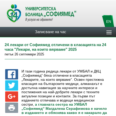
EN
Записване на час
24 лекари от Софиямед отличени в класацията на 24
часа "Лекари, на които вярваме" 2025
петък 26 септември 2025
И тази година редица лекари от УМБАЛ и ДКЦ
„Софиямед“ бяха отличени в класацията
„Лекарите, на които вярваме“. Освен престижна
класация на българските медици, алманахът е
достъпна навигация за научните интереси и
постижения на най-добрите лекари с техните
актуални позиции и контакти. За първи път
изданието отличава и водещи медицински
сестри,
а главната сестра на УМБАЛ
„Софиямед“ Магдалена Серафимова е начело
в изданието и обяснява какво я е накарало да