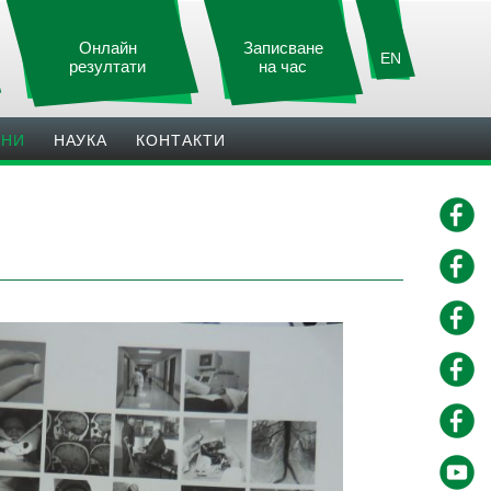
Онлайн
Записване
EN
резултати
на час
ИНИ
НАУКА
КОНТАКТИ