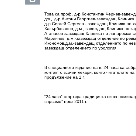
Това са проф. д-р Константин Чернев-завеж
доц. д-р Антони Георгиев-завеждащ Клиника 
д-р Сергей Сергеев - завеждащ Клиника по х
Хазърбасанов, д.м., завеждащ Клиника по ка
Атанасов-завеждащ Клиника по лапароскопск
Маринчев, д.м.-завеждащ отделение по ревма
Икономов,д.м.-завеждащ отделението по нев
завеждащ отделението по урология
В специалното издание на в. 24 часа са съб
контакт с всички лекари, които читателите н
продължение на 1 г.
“24 часа” стартира традицията си за номинац
вярваме” през 2011 г.