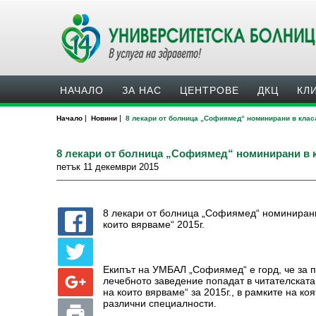
НАЧАЛО
ЗА НАС
ЦЕНТРОВЕ
ДКЦ
КЛ
|
|
Начало
Новини
8 лекари от болница „Софиямед“ номинирани в класа
8 лекари от болница „Софиямед“ номинирани в к
петък 11 декември 2015
8 лекари от болница „Софиямед“ номинирани
които вярваме“ 2015г.
Екипът на УМБАЛ „Софиямед“ е горд, че за п
лечебното заведение попадат в читателската 
на които вярваме“ за 2015г., в рамките на к
различни специалности.