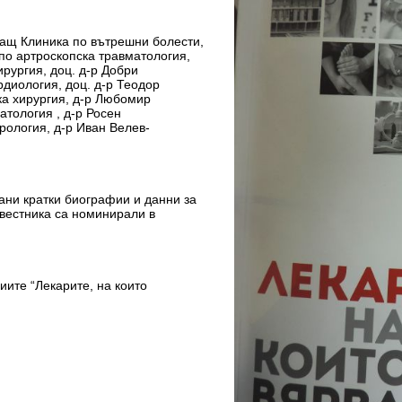
дащ Клиника по вътрешни болести,
по артроскопска травматология,
ирургия, доц. д-р Добри
рдиология, доц. д-р Теодор
а хирургия, д-р Любомир
тология , д-р Росен
рология, д-р Иван Велев-
рани кратки биографии и данни за
а вестника са номинирали в
иите “Лекарите, на които