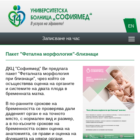
EN
Записване на час
Пакет "Фетална морфология"-близнаци
ДКЦ "Софиямед" Ви предлага
пакет "Феталната морфология
при близнаци", чрез който се
осъществява оценка на органите
и системите на двата плода в
бременната матка.
В по-ранните срокове на
бременността се проверява дали
даденият орган е на точното
място, с нормален вид и размер,
а в по-късните срокове на
бременността освен оценка на
анатомията, се прави и оценка на
функцията на някои органи.