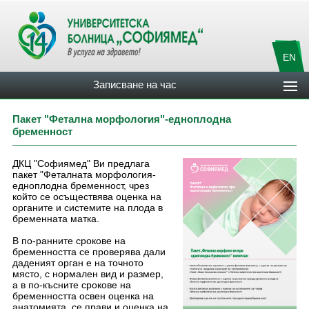
EN
Записване на час
Пакет "Фетална морфология"-едноплодна
бременност
ДКЦ "Софиямед" Ви предлага
пакет "Феталната морфология-
едноплодна бременност, чрез
който се осъществява оценка на
органите и системите на плода в
бременната матка.
В по-ранните срокове на
бременността се проверява дали
даденият орган е на точното
място, с нормален вид и размер,
а в по-късните срокове на
бременността освен оценка на
анатомията, се прави и оценка на