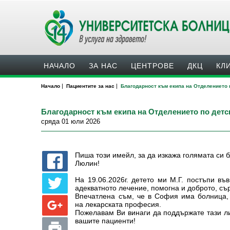
НАЧАЛО
ЗА НАС
ЦЕНТРОВЕ
ДКЦ
КЛ
|
|
Начало
Пациентите за нас
Благодарност към екипа на Отделението 
Благодарност към екипа на Отделението по детс
сряда 01 юли 2026
Пиша този имейл, за да изкажа голямата си 
Люлин!
На 19.06.2026г. детето ми М.Г. постъпи в
адекватното лечение, помогна и доброто, съ
Впечатлена съм, че в София има болница, 
на лекарската професия.
Пожелавам Ви винаги да поддържате тази ли
вашите пациенти!