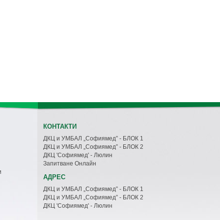
КОНТАКТИ
ДКЦ и УМБАЛ „Софиямед” - БЛОК 1
ДКЦ и УМБАЛ „Софиямед” - БЛОК 2
ДКЦ 'Софиямед' - Люлин
Запитване Онлайн
и
АДРЕС
ДКЦ и УМБАЛ „Софиямед” - БЛОК 1
ДКЦ и УМБАЛ „Софиямед” - БЛОК 2
ДКЦ 'Софиямед' - Люлин