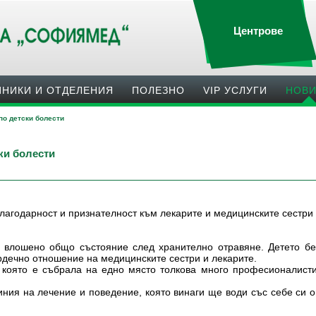
Центрове
ИНИКИ И ОТДЕЛЕНИЯ
ПОЛЕЗНO
VIP УСЛУГИ
НОВ
по детски болести
ки болести
благодарност и признателност към лекарите и медицинските сестри
ъв влошено общо състояние след хранително отравяне. Детето б
рдечно отношение на медицинските сестри и лекарите.
която е събрала на едно място толкова много професионалисти,
ния на лечение и поведение, която винаги ще води със себе си о