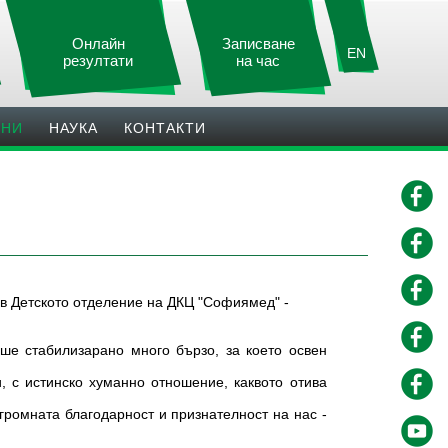
Онлайн
Записване
EN
резултати
на час
ИНИ
НАУКА
КОНТАКТИ
 в Детското отделение на ДКЦ "Софиямед" -
еше стабилизарано много бързо, за което освен
 с истинско хуманно отношение, каквото отива
громната благодарност и признателност на нас -