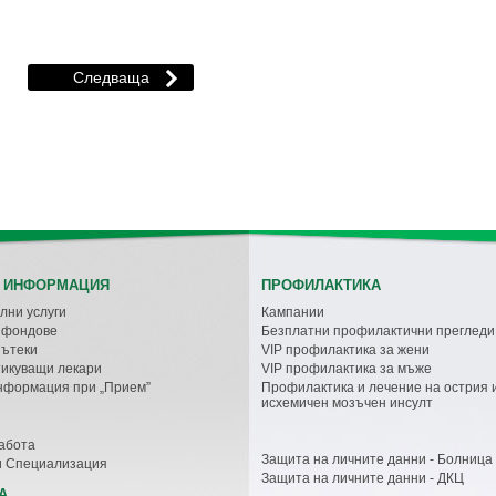
 ИНФОРМАЦИЯ
ПРОФИЛАКТИКА
лни услуги
Кампании
с фондове
Безплатни профилактични прегледи
пътеки
VIP профилактика за жени
икуващи лекари
VIP профилактика за мъже
нформация при „Прием”
Профилактика и лечение на острия 
исхемичен мозъчен инсулт
абота
Защита на личните данни - Болница
и Специализация
Защита на личните данни - ДКЦ
А