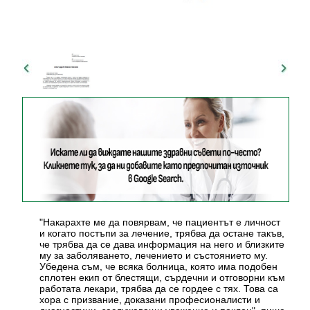
"Накарахте ме да повярвам, че пациентът е личност
и когато постъпи за лечение, трябва да остане такъв,
че трябва да се дава информация на него и близките
му за заболяването, лечението и състоянието му.
Убедена съм, че всяка болница, която има подобен
сплотен екип от блестящи, сърдечни и отговорни към
работата лекари, трябва да се гордее с тях. Това са
хора с призвание, доказани професионалисти и