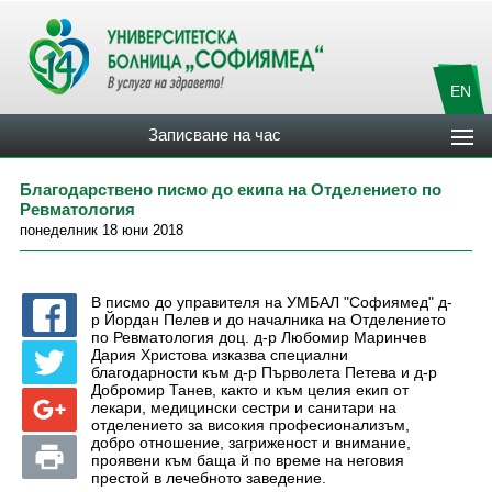
EN
Записване на час
Благодарствено писмо до екипа на Отделението по
Ревматология
понеделник 18 юни 2018
В писмо до управителя на УМБАЛ "Софиямед" д-
р Йордан Пелев и до началника на Отделението
по Ревматология доц. д-р Любомир Маринчев
Дария Христова изказва специални
благодарности към д-р Първолета Петева и д-р
Добромир Танев, както и към целия екип от
лекари, медицински сестри и санитари на
отделението за високия професионализъм,
добро отношение, загриженост и внимание,
проявени към баща й по време на неговия
престой в лечебното заведение.