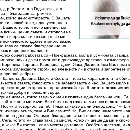
, д-р Ристем, д-р Гаджовска, д-р
ева – благодаря за грижите,
м, който демонстрирахте. С Вашата
рие и спокойствие, едно усещане в
е. Вашето точно и ясно мнение, ме
а всички ценни съвети и отговори на
чест и привилегия за мен е, че ме
че психическото здраве е много важно
 но това се случва благодарение на
Човек и професионалист е.
и колко обичат работата си - Прекрасната, мила и усмихната старш
амираха начин да ти помогнат и да създадат прекрасна атмосфера.
, Вероника, Гергана, Каролина, Дани, Янко, Джанер. Без Вас няма 
онякога изглеждахте строги, но влезнехте ли в стаята и запретнете
м при най-добрите.
 Даниела, Дарина, Цецко и Светла – това са хора, които и те обича
знехте в стаята, говорихте и се забавлявахте с нас. Вашето мило 
 презентации на храната, продължавайте да бъдете толкова искре
с такива добри и човешки сърца.
рима човека, които заедно с мен изживяха една безсънна нощ. Те б
 който и още ме мъчи, Вие бяхте над главата ми през цялото време
! Носим отговорност за теб! Няма за какво да ни благодариш!“ – Е,
 си изкарах акъла, така и Вие самите! Но, Вие отново намерихте на
бони на доктора. Огромно благодаря, скъпи герои в тази нощ – д-р
. Сега, когато ми става така си мисля, колко ли щеше да ми е споко
н, а какво Ви коства…само можем да гадаем. Особено щастлив, мил
 видят сестрите – Райна и Елизабет. Точно с този Ваш жест, осъзна