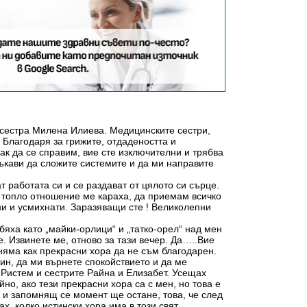
а сестра Милена Илиева. Медицинските сестри,
 Благодаря за грижите, отдадеността и
как да се справим, вие сте изключителни и трябва
 ръкави да сложите системите и да ми направите
т работата си и се раздават от цялото си сърце.
и топло отношение ме караха, да приемам всичко
ни и усмихнати. Заразяващи сте ! Великолепни
яха като „майки-орлици“ и „татко-орел“ над мен
. Извинете ме, отново за тази вечер. Да…..Вие
 няма как прекрасни хора да не съм благодарен.
чин, да ми върнете спокойствието и да ме
 Ристем и сестрите Райна и Елизабет. Усещах
йно, ако тези прекрасни хора са с мен, но това е
 и запомнящ се момент ще остане, това, че след
х, колко истински хора има в този свят.