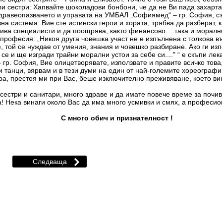
ли сестри: Хапвайте шоколадови бонбони, че да не Ви пада захарта
здравеопазването и управата на УМБАЛ „Софиямед“ – гр. София, с
на система. Вие сте истински герои и хората, трябва да разберат,
кива специалисти и да поощрява, както финансово….така и морално,
 професия: „Никоя друга човешка участ не е изпълнена с толкова в
е, той се нуждае от умения, знания и човешко разбиране. Ако ги и
и ще изгради трайни морални устои за себе си...." “ е скъпи лека
р. София, Вие олицетворявате, използвате и правите всичко това, 
 танци, вярвам и в тези думи на един от най-големите хореографи 
а, престоя ми при Вас, беше изключително преживяване, което вин
сестри и санитари, много здраве и да имате повече време за почив
а! Нека винаги около Вас да има много усмивки и смях, а професи
С много обич и признателност !
ов