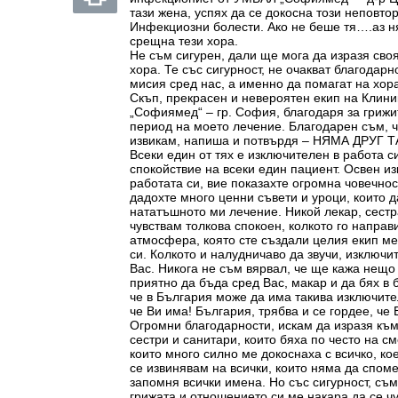
тази жена, успях да се докосна този неповто
Инфекциозни болести. Ако не беше тя….аз 
срещна тези хора.
Не съм сигурен, дали ще мога да изразя сво
хора. Те със сигурност, не очакват благодарн
мисия сред нас, а именно да помагат на хор
Скъп, прекрасен и невероятен екип на Клин
„Софиямед“ – гр. София, благодаря за грижи
период на моето лечение. Благодарен съм, ч
извикам, напиша и потвърдя – НЯМА ДРУГ 
Всеки един от тях е изключителен в работа 
спокойствие на всеки един пациент. Освен 
работата си, вие показахте огромна човечно
дадохте много ценни съвети и уроци, които 
нататъшното ми лечение. Никой лекар, сестр
чувствам толкова спокоен, колкото го направ
атмосфера, която сте създали целия екип ме 
си. Колкото и налудничаво да звучи, изключи
Вас. Никога не съм вярвал, че ще кажа нещо
приятно да бъда сред Вас, макар и да бях в 
че в България може да има такива изключите
че Ви има! България, трябва и се гордее, че 
Огромни благодарности, искам да изразя къ
сестри и санитари, които бяха по често на см
които много силно ме докоснаха с всичко, к
се извинявам на всички, които няма да споме
запомня всички имена. Но със сигурност, съм
грижата и отношението си ме накара да се ч