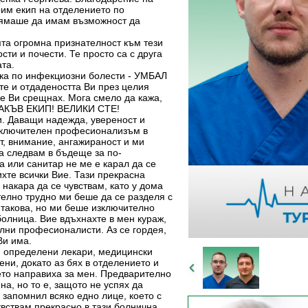
рим екип на отделението по
нямаше да имам възможност да
ята огромна признателност към тези
ости и почести. Те просто са с друга
ата.
ика по инфекциозни болести - УМБАЛ
те и отдадеността Ви през целия
е Ви срещнах. Мога смело да кажа,
ТАКЪВ ЕКИП! ВЕЛИКИ СТЕ!
си. Даващи надежда, увереност и
изключителен професионализъм в
ст, внимание, ангажираност и ми
да следвам в бъдеще за по-
а или санитар не ме е карал да се
ихте всички Вие. Тази прекрасна
накара да се чувствам, като у дома
телно трудно ми беше да се разделя с
 такова, но ми беше изключително
болница. Вие вдъхнахте в мен кураж,
лни професионалисти. Аз се гордея,
Ви има.
м определени лекари, медицински
ени, докато аз бях в отделението и
оето направиха за мен. Предварително
на, но то е, защото не успях да
 запомнил всяко едно лице, което с
увствам прекрасно в тази болнична