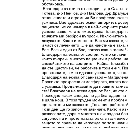
обстановка.
Благодаря за екипа от лекари – д-р Славчева
Тотева, д-р Пейчов, д-р Павлова, д-р Драгуш
отношението и огромния Ви професионализъ
усмивка, Вие вдъхвате освен авторитет, дове
пациента, че са намира в най-сигурните ръц
успокояваше, когато имах нужда. Благодаря з
всичките ми безброй въпроси. Изключителна 
лекувахте. Както и много от Вас ми казахте, 
и част от лечението…. е да наистина е така,
Вас. Всеки един от Вас, показа какъв голям 
Благодаря на екипа от сестри, които си лич
които въпреки многото пациенти и работа, н
спокойствието на сестрите – Райна, Елизабет
да сте щастливи, че работите в този екип. П
превръзките, в мен идваше усещането, че съ
Благодаря на екипа от санитари – Магдалена,
Правихте прекрасна атмосферата, когато вле
с усмивка. Продължавайте да правите такива
сте! Благодаря на всеки един от Вас, че сте 
Последно искам специално да благодаря на т
в цяла нощ. В този труден момент и проблем,
ще кажете и ми казвахте: „Това ние работата
Този ден ще го запомня завинаги. Както и аз
развеселите, дори с многото шоколадови бон
сигурността и протегнатата ръка в тази вечер
защото го правите да изглежда по този начи
няколко дни специално в стаята дойдоха да ме