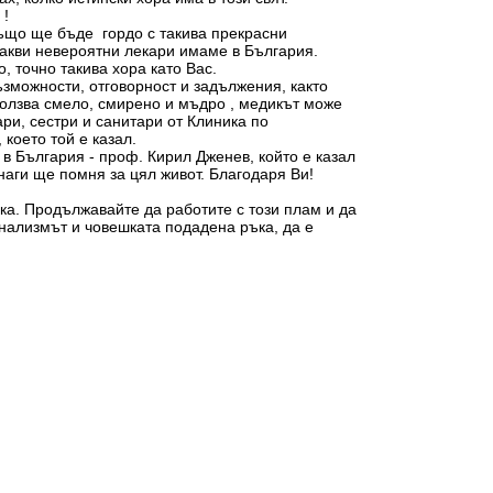
 !
ъщо ще бъде гордо с такива прекрасни
 какви невероятни лекари имаме в България.
 точно такива хора като Вас.
ъзможности, отговорност и задължения, както
зползва смело, смирено и мъдро , медикът може
ри, сестри и санитари от Клиника по
което той е казал.
в България - проф. Кирил Дженев, който е казал
аги ще помня за цял живот. Благодаря Ви!
ка. Продължавайте да работите с този плам и да
онализмът и човешката подадена ръка, да е