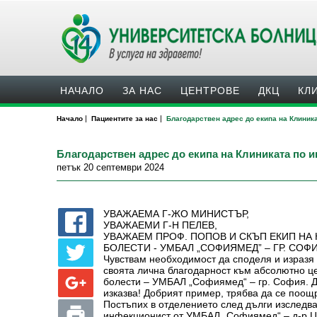
НАЧАЛО
ЗА НАС
ЦЕНТРОВЕ
ДКЦ
КЛ
|
|
Начало
Пациентите за нас
Благодарствен адрес до екипа на Клиник
Благодарствен адрес до екипа на Клиниката по 
петък 20 септември 2024
УВАЖАЕМА Г-ЖО МИНИСТЪР,
УВАЖАЕМИ Г-Н ПЕЛЕВ,
УВАЖАЕМ ПРОФ. ПОПОВ И СКЪП ЕКИП НА
БОЛЕСТИ - УМБАЛ „СОФИЯМЕД” – ГР. СОФ
Чувствам необходимост да споделя и изразя 
своята лична благодарност към абсолютно ц
болести – УМБАЛ „Софиямед“ – гр. София. До
изказва! Добрият пример, трябва да се поощ
Постъпих в отделението след дълги изследв
инфекционист от УМБАЛ „Софиямед“ – д-р Ц