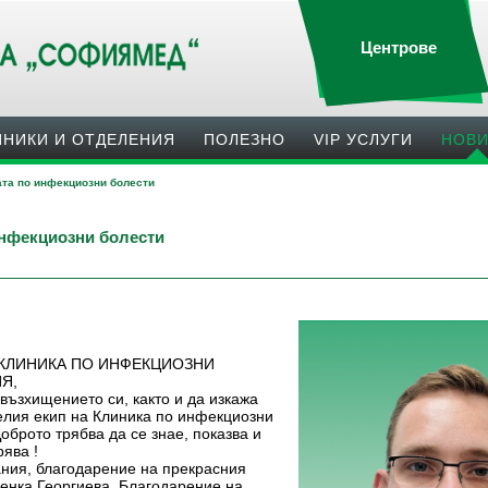
Центрове
ИНИКИ И ОТДЕЛЕНИЯ
ПОЛЕЗНO
VIP УСЛУГИ
НОВ
ата по инфекциозни болести
инфекциозни болести
 КЛИНИКА ПО ИНФЕКЦИОЗНИ
ИЯ,
възхищението си, както и да изкажа
елия екип на Клиника по инфекциозни
брото трябва да се знае, показва и
рява !
ания, благодарение на прекрасния
енка Георгиева. Благодарение на