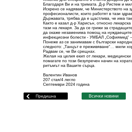
Благодаря Ви и на тримата. Д-р Ристем и ми
Искрено се надявам, че Министерството на 
професионалисти, които работят в тази здрав
Държавата, трябва да е щастлива, че има та
Както е казал д-р Харисън, относно лекарска
тази на лекаря. За да се грижи за страдащит
да окаже незаменима помощ на нуждаещите се 
инфекциозни болести - УМБАЛ „Софиямед“ – г
Понеже аз се занимавам с български народни
следното: „Танцът е преживяване“… мили хор
Радвам се, че Ви срещнах.
Желая на целия екип от лекари, медицински 
помагате по този безупречен начин на хорат
ритъмът на Вашите сърца.
Валентин Иван
207 стая/4 легло
Септември 2024 година