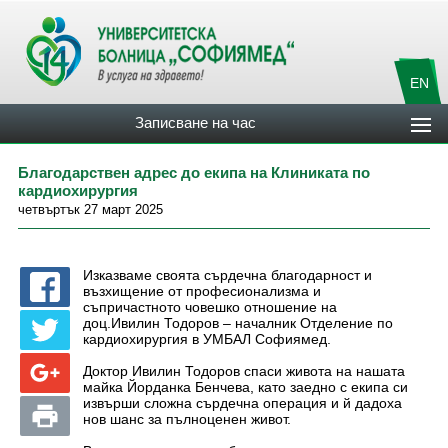
EN
Записване на час
Благодарствен адрес до екипа на Клиниката по
кардиохирургия
четвъртък 27 март 2025
Изказваме своята сърдечна благодарност и
възхищение от професионализма и
съпричастното човешко отношение на
доц.Ивилин Тодоров – началник Отделение по
кардиохирургия в УМБАЛ Софиямед.
Доктор Ивилин Тодоров спаси живота на нашата
майка Йорданка Бенчева, като заедно с екипа си
извърши сложна сърдечна операция и й дадоха
нов шанс за пълноценен живот.