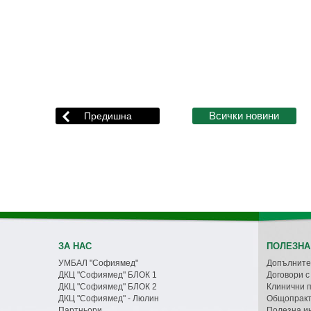
ЗА НАС
ПОЛЕЗНА
УМБАЛ "Софиямед"
Допълните
ДКЦ "Софиямед" БЛОК 1
Договори 
ДКЦ "Софиямед" БЛОК 2
Клинични 
ДКЦ "Софиямед" - Люлин
Общопракт
Партньори
Полезна и