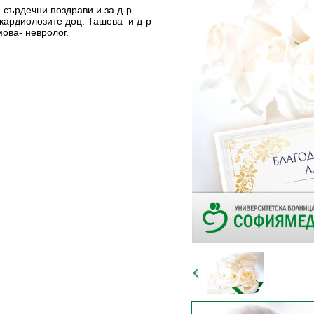
я сърдечни поздрави и за д-р
кардиолозите доц. Ташева и д-р
мова- невролог.