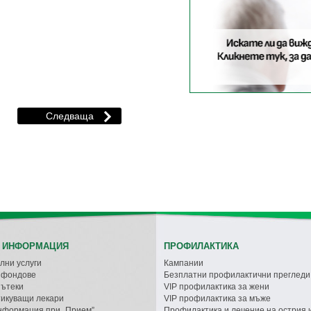
 ИНФОРМАЦИЯ
ПРОФИЛАКТИКА
лни услуги
Кампании
с фондове
Безплатни профилактични прегледи
пътеки
VIP профилактика за жени
икуващи лекари
VIP профилактика за мъже
нформация при „Прием”
Профилактика и лечение на острия 