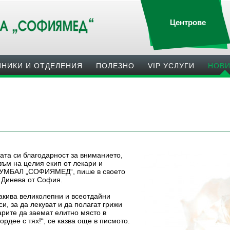
Центрове
ИНИКИ И ОТДЕЛЕНИЯ
ПОЛЕЗНO
VIP УСЛУГИ
НОВ
мата си благодарност за вниманието,
ъм на целия екип от лекари и
а УМБАЛ „СОФИЯМЕД“, пише в своето
. Динева от София.
такива великолепни и всеотдайни
и, за да лекуват и да полагат грижи
арите да заемат елитно място в
рдее с тях!“, се казва още в писмото.