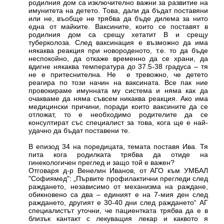
родилния дом са изключително важни за развитие на
имунитета на детето. Това, дали да бъдат поставяни
или не, въобще не трябва да бъде дилема за нито
една от майките. Ваксините, които се поставят в
родилния дом са срещу хетатит В и срещу
туберколоза. След ваксинация е възможно да има
някаква реакция при новороденото, т.е. то да бъде
неспокойно, да откаже временно да се храни, да
вдигне някаква температура до 37.5-38 градуса – тя
не е притеснителна. Не е тревожно, че детето
реагира по този начин на ваксината. Все пак ние
провокираме имунната му система и няма как да
очакваме да няма съвсем никаква реакция. Ако има
медицински причини, поради които ваксините да се
отложат, то е необходимо родителите да се
консултират със специалист за това, кога ще е най-
удачно да бъдат поставени те.
В епизод 34 на поредицата, темата поставя Ива. Тя
пита кога родилката трябва да отиде на
гинекологичен преглед и защо той е важен?
Отговаря д-р Венелин Иванов, от АГО към УМБАЛ
"Софиямед": „Първите профилактични прегледи след
раждането, независимо от механизма на раждане,
обикновено са два – единият е на 7-мия ден след
раждането, другият е 30-40 дни след раждането“ АГ
специалистът уточни, че пациентката трябва да е в
близък кантакт с лекуващия лекар и каквото я