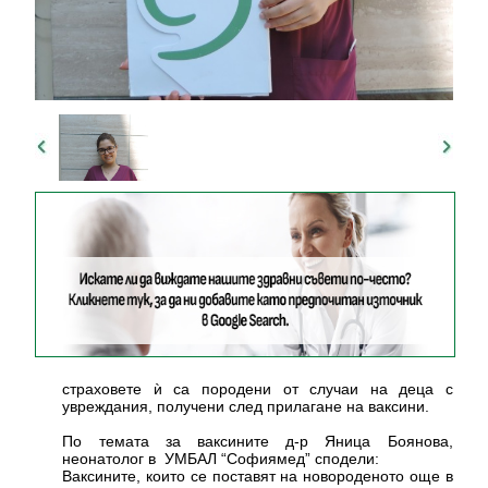
страховете ѝ са породени от случаи на деца с
увреждания, получени след прилагане на ваксини.
По темата за ваксините д-р Яница Боянова,
неонатолог в УМБАЛ “Софиямед” сподели:
Ваксините, които се поставят на новороденото още в