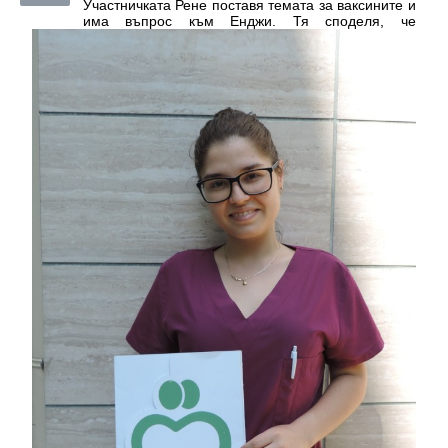
Участничката Рене поставя темата за ваксините и
има въпрос към Енджи. Тя споделя, че