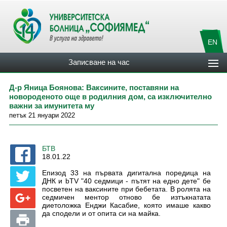
EN
Записване на час
Д-р Яница Боянова: Ваксините, поставяни на
новороденото още в родилния дом, са изключително
важни за имунитета му
петък 21 януари 2022
БТВ
18.01.22
Епизод 33 на първата дигитална поредица на
ДНК и bTV "40 седмици - пътят на едно дете" бе
посветен на ваксините при бебетата. В ролята на
седмичен ментор отново бе изтъкнатата
диетоложка Енджи Касабие, която имаше какво
да сподели и от опита си на майка.