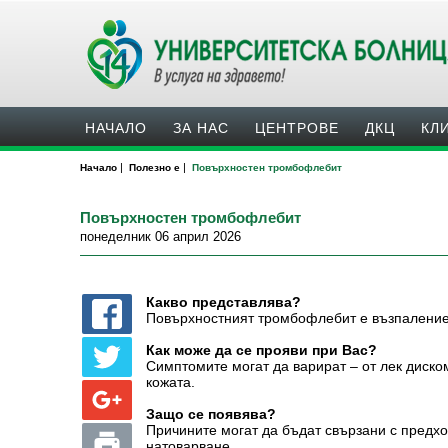
НАЧАЛО
ЗА НАС
ЦЕНТРОВЕ
ДКЦ
КЛ
|
|
Начало
Полезно е
Повърхностен тромбофлебит
Повърхностен тромбофлебит
понеделник 06 април 2026
Какво представлява?
Повърхностният тромбофлебит е възпаление 
Как може да се прояви при Вас?
Симптомите могат да варират – от лек диско
кожата.
Защо се появява?
Причините могат да бъдат свързани с предх
натоварване.