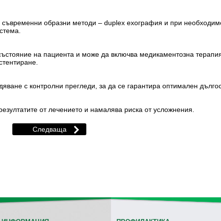
 съвременни образни методи – duplex ехография и при необходи
стема.
състояние на пациента и може да включва медикаментозна терапия
 стентиране.
яване с контролни прегледи, за да се гарантира оптимален дългос
езултатите от лечението и намалява риска от усложнения.