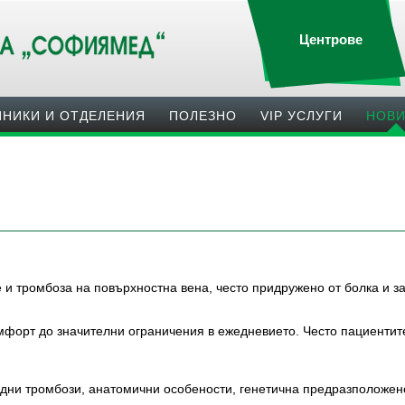
Центрове
ИНИКИ И ОТДЕЛЕНИЯ
ПОЛЕЗНO
VIP УСЛУГИ
НОВ
и тромбоза на повърхностна вена, често придружено от болка и з
мфорт до значителни ограничения в ежедневието. Често пациентите
одни тромбози, анатомични особености, генетична предразположен