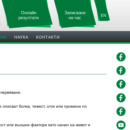
Онлайн
Записване
EN
резултати
на час
ИНИ
НАУКА
КОНТАКТИ
ачервяване.
 описват болка, тежест, оток или промени по
ост или външни фактори като начин на живот и