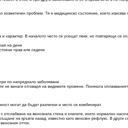
о козметичен проблем. Тя е медицинско състояние, което изисква
 и характер. В началото често се усещат леки, но повтарящи се оп
края на деня
стоене прав или седене
 при по-напреднало заболяване
ите не винаги отговаря на видимите промени. Понякога оплакваният
ност могат да бъдат различни и често се комбинират.
с отслабване на венозната стена и клапите, които нормално насочв
ръщане на кръвта назад, известно като венозен рефлукс. В други 
 венозния отток.