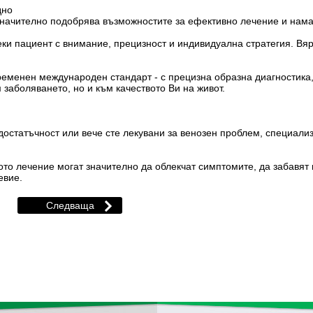
дно
значително подобрява възможностите за ефективно лечение и нама
и пациент с внимание, прецизност и индивидуална стратегия. Вярв
еменен международен стандарт - с прецизна образна диагностика
заболяването, но и към качеството Ви на живот.
остатъчност или вече сте лекувани за венозен проблем, специали
то лечение могат значително да облекчат симптомите, да забавят 
евие.