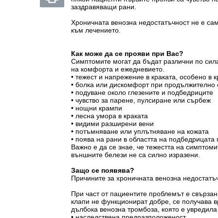
заздравяващи рани.
Хроничната венозна недостатъчност не е сам
към лечението.
Как може да се прояви при Вас?
Симптомите могат да бъдат различни по сила
на комфорта и ежедневието.
• тежест и напрежение в краката, особено в 
• болка или дискомфорт при продължително 
• подуване около глезените и подбедриците
• чувство за парене, пулсиране или сърбеж
• нощни крампи
• лесна умора в краката
• видими разширени вени
• потъмняване или уплътняване на кожата
• поява на рани в областта на подбедрицата
Важно е да се знае, че тежестта на симптом
външните белези не са силно изразени.
Защо се появява?
Причините за хроничната венозна недостатъч
При част от пациентите проблемът е свързан 
клапи не функционират добре, се получава в
дълбока венозна тромбоза, която е увредила
• наследствена предразположеност