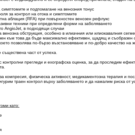
а симптомите и подпомагане на венозния тонус
роля за контрол на отока и симптомите
тна аблация (RFA) при повърхностен венозен рефлукс
азивни техники при определени форми на заболяването
то AngioJet, в подходящи случаи
а венозна обструкция, особено в илиачния или илиокавалния сегм
ен към това да бъде максимално ефективен, щадящ и съобразен с
ето позволява по-бързо възстановяване и по-добро качество на ж
 съществена част от успеха.
 контролни прегледи и ехографска оценка, за да проследим ефект
та.
а компресия, физическа активност, медикаментозна терапия и по
игурим траен контрол върху заболяването и да намалим риска от 
томи като:
е
я