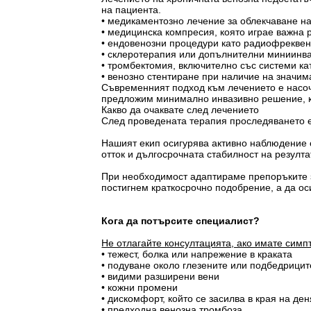
на пациента.
• медикаментозно лечение за облекчаване н
• медицинска компресия, която играе важна 
• ендовенозни процедури като радиофреквен
• склеротерапия или допълнителни миниинв
• тромбектомия, включително със системи ка
• венозно стентиране при наличие на значим
Съвременният подход към лечението е насоч
предложим минимално инвазивно решение, ко
Какво да очаквате след лечението
След проведената терапия проследяването е
Нашият екип осигурява активно наблюдение с
отток и дългосрочната стабилност на резулта
При необходимост адаптираме препоръките з
постигнем краткосрочно подобрение, а да ос
Кога да потърсите специалист?
Не отлагайте консултацията, ако имате симп
• тежест, болка или напрежение в краката
• подуване около глезените или подбедрицит
• видими разширени вени
• кожни промени
• дискомфорт, който се засилва в края на ден
• предходна венозна тромбоза