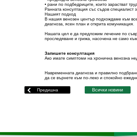
• рани по подбедриците, които зарастват тру
Ранната консултация със съдов специалист 
Нашият подход
В нашия венозен център подхождаме към всек
диагноза, ясен план и открита комуникация.
Нашата цел е да предложим лечение по съвр
проследяване и грижа, насочена не само към 
Запишете консултация
Ако имате симптоми на хронична венозна нед
Навременната диагноза и правилно подбрано
да се върнете към по-леко и спокойно ежедн