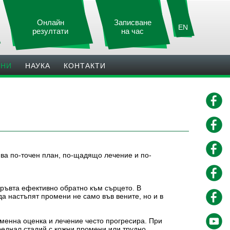
Онлайн
Записване
EN
резултати
на час
ИНИ
НАУКА
КОНТАКТИ
ва по-точен план, по-щадящо лечение и по-
кръвта ефективно обратно към сърцето. В
да настъпят промени не само във вените, но и в
еменна оценка и лечение често прогресира. При
преднал стадий с кожни промени или трудно