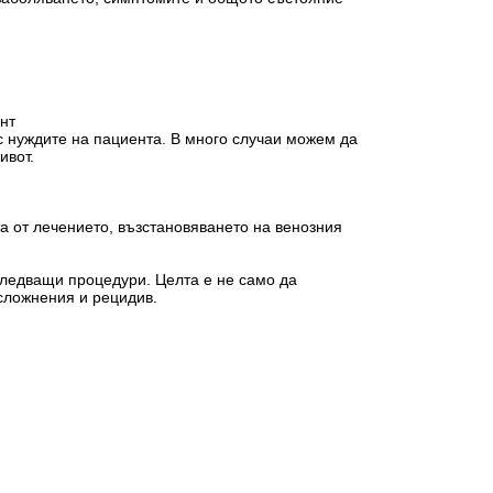
ент
 нуждите на пациента. В много случаи можем да
ивот.
а от лечението, възстановяването на венозния
следващи процедури. Целта е не само да
усложнения и рецидив.