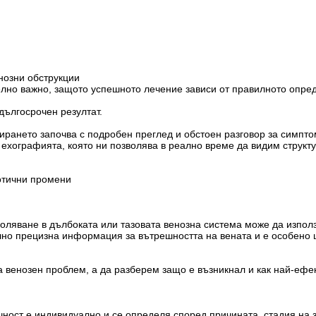
нозни обструкции
елно важно, защото успешното лечение зависи от правилното опре
дългосрочен резултат.
рането започва с подробен преглед и обстоен разговор за симпто
 ехографията, която ни позволява в реално време да видим структ
ботични промени
оляване в дълбоката или тазовата венозна система може да използ
но прецизна информация за вътрешността на вената и е особено 
а венозен проблем, а да разберем защо е възникнал и как най-ефе
чност е индивидуално и се определя според причината, стадия на