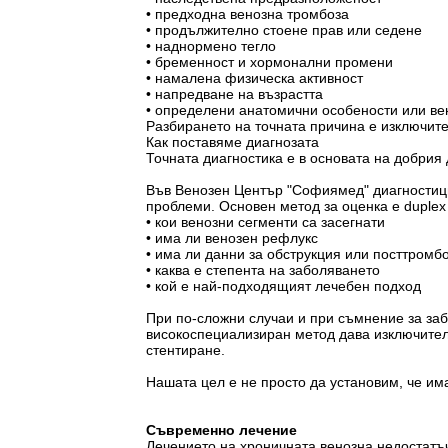
• предходна венозна тромбоза
• продължително стоене прав или седене
• наднормено тегло
• бременност и хормонални промени
• намалена физическа активност
• напредване на възрастта
• определени анатомични особености или ве
Разбирането на точната причина е изключит
Как поставяме диагнозата
Точната диагностика е в основата на добрия 
Във Венозен Център "Софиямед" диагностици
проблеми. Основен метод за оценка е duplex
• кои венозни сегменти са засегнати
• има ли венозен рефлукс
• има ли данни за обструкция или посттром
• каква е степента на заболяването
• кой е най-подходящият лечебен подход
При по-сложни случаи и при съмнение за заб
високоспециализиран метод дава изключител
стентиране.
Нашата цел е не просто да установим, че им
Съвременно лечение
Лечението на хроничната венозна недостатъ