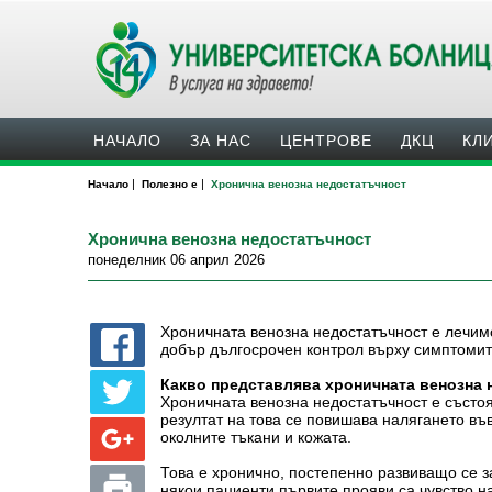
НАЧАЛО
ЗА НАС
ЦЕНТРОВЕ
ДКЦ
КЛ
|
|
Начало
Полезно е
Хронична венозна недостатъчност
Хронична венозна недостатъчност
понеделник 06 април 2026
Хроничната венозна недостатъчност е лечим
добър дългосрочен контрол върху симптомит
Какво представлява хроничната венозна 
Хроничната венозна недостатъчност е състоя
резултат на това се повишава налягането във
околните тъкани и кожата.
Това е хронично, постепенно развиващо се з
някои пациенти първите прояви са чувство на