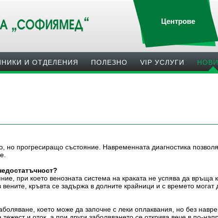
Центрове
ИНИКИ И ОТДЕЛЕНИЯ
ПОЛЕЗНO
VIP УСЛУГИ
НОВ
о, но прогресиращо състояние. Навременната диагностика позволя
е.
недостатъчност?
ние, при което венозната система на краката не успява да връща 
 вените, кръвта се задържа в долните крайници и с времето могат 
аболяване, което може да започне с леки оплаквания, но без навр
 тежест и оток, а при други заболяването се открива вече в по-на