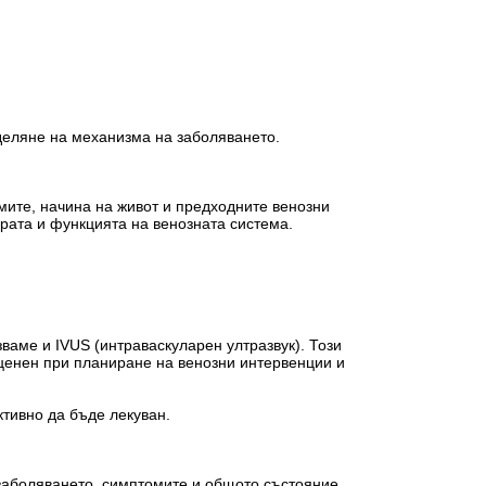
деляне на механизма на заболяването.
мите, начина на живот и предходните венозни
урата и функцията на венозната система.
ваме и IVUS (интраваскуларен ултразвук). Този
ценен при планиране на венозни интервенции и
ктивно да бъде лекуван.
 заболяването, симптомите и общото състояние