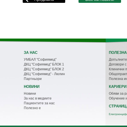
ЗА НАС
ПОЛЕЗНА
УМБАЛ "Софиямед"
Допълните
ДКЦ "Софиямед" БЛОК 1
Договори 
ДКЦ "Софиямед" БЛОК 2
Клинични 
ДКЦ "Софиямед" - Люлин
Общопракт
Партньори
Полезна и
НОВИНИ
КАРИЕРИ
Новини
Обяви за р
За нас в медиите
Обучение 
Пациентите за нас
СТРАНИЦ
Полезно е
Eлектроенцефа