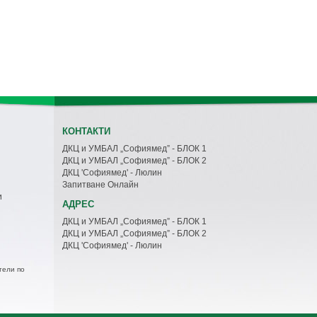
КОНТАКТИ
ДКЦ и УМБАЛ „Софиямед” - БЛОК 1
ДКЦ и УМБАЛ „Софиямед” - БЛОК 2
ДКЦ 'Софиямед' - Люлин
Запитване Онлайн
и
АДРЕС
ДКЦ и УМБАЛ „Софиямед” - БЛОК 1
ДКЦ и УМБАЛ „Софиямед” - БЛОК 2
ДКЦ 'Софиямед' - Люлин
тели по