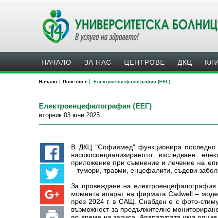
НАЧАЛО
ЗА НАС
ЦЕНТРОВЕ
ДКЦ
КЛ
|
|
Начало
Полезно е
Eлектроенцефалография (ЕЕГ)
Eлектроенцефалография (ЕЕГ)
вторник 03 юни 2025
В ДКЦ "Софиямед" функционира последно 
високоспециализираното изследване еле
приложение при съмнение и лечение на епи
– тумори, травми, енцефалити, съдови забол
За провеждане на електроенцефалография (
момента апарат на фирмата Cadwell – модел
през 2024 г. в САЩ. Снабден е с фото-стим
възможност за продължително мониториране
по време на записа. Апаратурата има опция