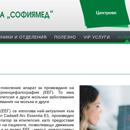
Центрове
ИНИКИ И ОТДЕЛЕНИЯ
ПОЛЕЗНO
VIP УСЛУГИ
НОВ
поколение апарат за провеждане на
ктроенцефалография (ЕЕГ). То има
лепсия и други мозъчни заболявания
явания на мозъка и други.
ЕЕГ) се използва най-актуалния към
 Cadwell Arc Essentia Е1, произведен
улатор за епилепсия, като предоставя
 на пациента, позволяващо движение
 и за видео ЕЕГ - метод, предоставящ