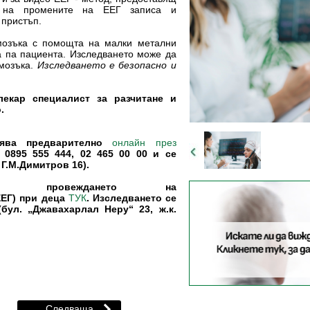
е на промените на ЕЕГ записа и
 пристъп.
 мозъка с помощта на малки метални
а па пациента. Изследването може да
 мозъка.
Изследването е безопасно и
лекар специалист за разчитане и
.
вява предварително
онлайн през
 0895 555 444, 02 465 00 00 и се
Г.М.Димитров 16).
а провеждането на
ЕЕГ) при деца
. Изследването се
ТУК
ул. „Джавахарлал Неру“ 23, ж.к.