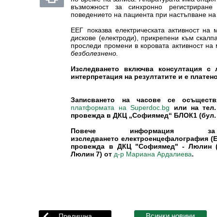
възможност за синхронно регистриран
поведението на пациента при настъпване на
ЕЕГ показва електрическата активност на
дискове (електроди), прикрепени към скалп
проследи промени в коровата активност на
безболезнено.
Изследването включва консултация с 
интерпретация на резултатите и е платено
Записването на часове се осъщест
или на тел.
платформата на Superdoc.bg
провежда в ДКЦ „Софиямед“ БЛОК1 (бул. 
Повече информация з
изследването електроенцефалография (
провежда в ДКЦ "Софиямед" - Люлин (б
Люлин 7) от
.
д-р Мариана Ардалиева