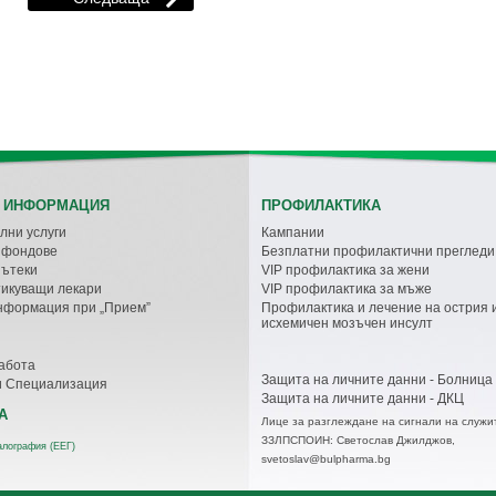
 ИНФОРМАЦИЯ
ПРОФИЛАКТИКА
лни услуги
Кампании
с фондове
Безплатни профилактични прегледи
пътеки
VIP профилактика за жени
икуващи лекари
VIP профилактика за мъже
нформация при „Прием”
Профилактика и лечение на острия 
исхемичен мозъчен инсулт
абота
Защита на личните данни - Болница
и Специализация
Защита на личните данни - ДКЦ
А
Лице за разглеждане на сигнали на служи
ЗЗЛПСПОИН: Светослав Джилджов,
лография (ЕЕГ)
svetoslav@bulpharma.bg