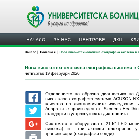
НАЧАЛО
ЗА НАС
ЦЕНТРОВЕ
ДКЦ
КЛ
|
|
Начало
Полезно е
Нова високотехнологична ехографска система в 
Нова високотехнологична ехографска система в
четвъртък 19 февруари 2026
Отделението по образна диагностика на 
висок клас ехографска система ACUSON NX3
качество на диагностичните изследвания 
Апаратът е произведен от Siemens Healthin
стандарти в ултразвуковата диагностика.
Системата е оборудвана с 21.5" LED мони
пиксела) и три активни електронно уп
трансдюсери (ехографски сонди).