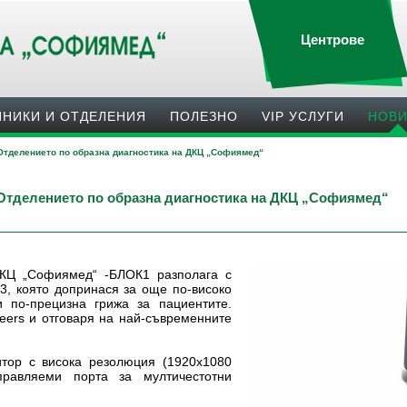
Центрове
ИНИКИ И ОТДЕЛЕНИЯ
ПОЛЕЗНO
VIP УСЛУГИ
НОВ
Отделението по образна диагностика на ДКЦ „Софиямед“
 Отделението по образна диагностика на ДКЦ „Софиямед“
ДКЦ „Софиямед“ -БЛОК1 разполага с
, която допринася за още по-високо
и по-прецизна грижа за пациентите.
eers и отговаря на най-съвременните
тор с висока резолюция (1920х1080
равляеми порта за мултичестотни