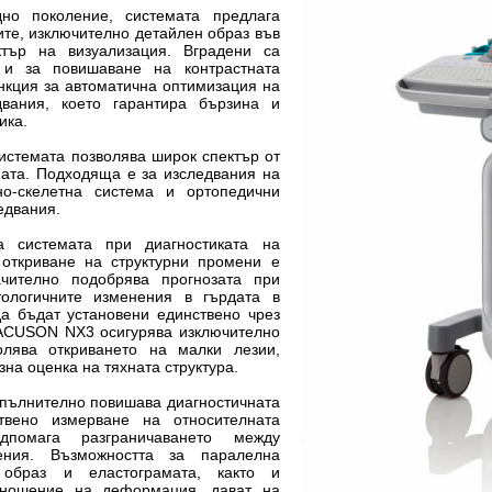
но поколение, системата предлага
те, изключително детайлен образ във
тър на визуализация. Вградени са
 и за повишаване на контрастната
нкция за автоматична оптимизация на
вания, което гарантира бързина и
ика.
истемата позволява широк спектър от
ата. Подходяща е за изследвания на
но-скелетна система и ортопедични
едвания.
 системата при диагностиката на
откриване на структурни промени е
чително подобрява прогнозата при
тологичните изменения в гърдата в
а бъдат установени единствено чрез
 ACUSON NX3 осигурява изключително
олява откриването на малки лезии,
зна оценка на тяхната структура.
опълнително повишава диагностичната
ствено измерване на относителната
дпомага разграничаването между
ения. Възможността за паралелна
 образ и еластограмата, както и
тношение на деформация, дават на