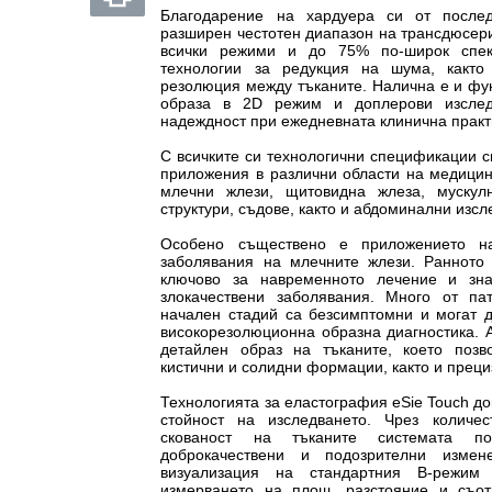
Благодарение на хардуера си от послед
разширен честотен диапазон на трансдюсери
всички режими и до 75% по-широк спек
технологии за редукция на шума, както
резолюция между тъканите. Налична е и фу
образа в 2D режим и доплерови изслед
надеждност при ежедневната клинична практ
С всичките си технологични спецификации с
приложения в различни области на медицин
млечни жлези, щитовидна жлеза, мускул
структури, съдове, както и абдоминални изсл
Особено съществено е приложението на
заболявания на млечните жлези. Ранното 
ключово за навременното лечение и зна
злокачествени заболявания. Много от па
начален стадий са безсимптомни и могат д
високорезолюционна образна диагностика.
детайлен образ на тъканите, което позв
кистични и солидни формации, както и преци
Технологията за еластография eSie Touch д
стойност на изследването. Чрез количе
скованост на тъканите системата по
доброкачествени и подозрителни измен
визуализация на стандартния В-режим
измерването на площ, разстояние и съо