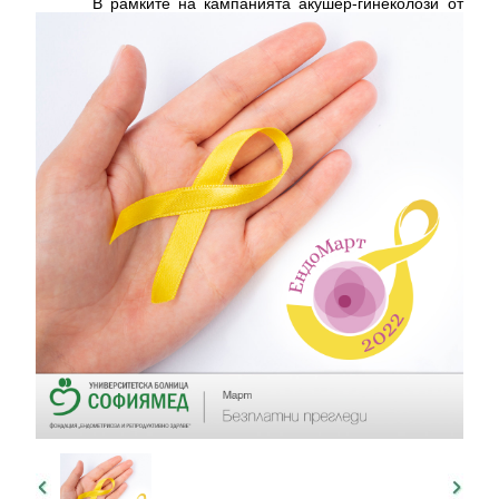
В рамките на кампанията акушер-гинеколози от