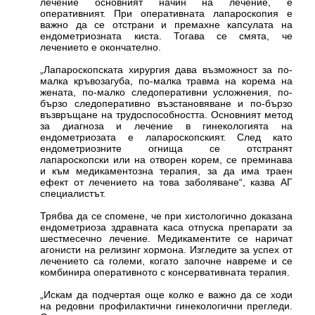
лечение основният начин на лечение, е
оперативният. При оперативната лапароскопия е
важно да се отстрани и премахне капсулата на
ендометриозната киста. Тогава се смята, че
лечението е окончателно.
„Лапароскопската хирургия дава възможност за по-
малка кръвозагуба, по-малка травма на корема на
жената, по-малко следоперативни усложнения, по-
бързо следоперативно възстановяване и по-бързо
възвръщане на трудоспособността. Основният метод
за диагноза и лечение в гинекологията на
ендометриозата е лапароскопският. След като
ендометриозните огнища се отстранят
лапароскопски или на отворен корем, се преминава
и към медикаментозна терапия, за да има траен
ефект от лечението на това заболяване“, казва АГ
специалистът.
Трябва да се спомене, че при хистологично доказана
ендометриоза здравната каса отпуска препарати за
шестмесечно лечение. Медикаментите се наричат
агонисти на релизинг хормона. Изгледите за успех от
лечението са големи, когато започне навреме и се
комбинира оперативното с консервативната терапия.
„Искам да подчертая още колко е важно да се ходи
на редовни профилактични гинекологични прегледи.