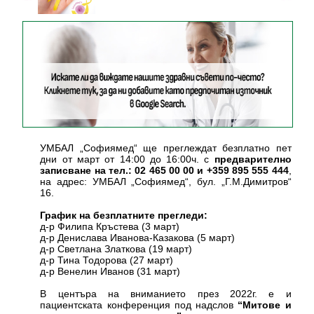
УМБАЛ „Софиямед“ ще преглеждат безплатно пет
дни от март от 14:00 до 16:00ч. с
предварително
записване на тел.: 02 465 00 00 и +359 895 555 444
,
на адрес: УМБАЛ „Софиямед“, бул. „Г.М.Димитров“
16.
График на безплатните прегледи:
д-р Филипа Кръстева (3 март)
д-р Денислава Иванова-Казакова (5 март)
д-р Светлана Златкова (19 март)
д-р Тина Тодорова (27 март)
д-р Венелин Иванов (31 март)
В центъра на вниманието през 2022г. е и
пациентската конференция под надслов
“Митове и