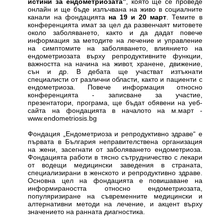
истини за ендометриозата”
, която ще се проведе
онлайн и ще бъде излъчвана на живо в социалните
канали на фондацията
на 19 и 20 март
. Темите в
конференцията имат за цел да развенчаят митовете
около заболяването, както и да дадат повече
информация за методите на лечение и управление
на симптомите на заболяването, влиянието на
ендометриозата върху репродуктивните функции,
важността на начина на живот, хранене, движение,
сън и др. В дебата ще участват изтъкнати
специалисти от различни области, както и пациенти с
ендометриоза. Повече информация относно
конференцията - записване за участие,
презентатори, програма, ще бъдат обявени на уеб-
сайта на фондацията в началото на м.март -
www.endometriosis.bg
Фондация „Ендометриоза и репродуктивно здраве“ е
първата в България неправителствена организация
на жени, засегнати от заболяването ендометриоза.
Фондацията работи в тясно сътрудничество с лекари
от водещи медицински заведения в страната,
специализирани в женското и репродуктивно здраве.
Основна цел на фондацията е повишаване на
информираността относно ендометриозата,
популяризиране на съвременните медицински и
алтернативни методи на лечение, и акцент върху
значението на ранната диагностика.