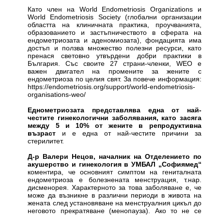
Като член на World Endometriosis Organizations и
World Endometriosis Society (глобални организации
областта на клиничната практика, проучванията,
образованието и застъпничеството в сферата на
ендометриозата и аденомиозата), фондацията има
достъп и ползва множество полезни ресурси, като
пренася световно утвърдени добри практики в
България. Със своите 27 страни-членки, WEO е
важен двигател на промените за жените с
ендометриоза по целия свят. За повече информация:
https://endometriosis.org/support/world-endometriosis-
organisations-weo/
Еднометриозата представлява една от най-
честите гинекологични заболявания, като засяга
между 5 и 10% от жените в репродуктивна
възраст
и е една от най-честите причини за
стерилитет.
Д-р Валери Нецов, началник на Отделението по
акушерство и гинекология в УМБАЛ „Софиямед“
коментира, че основният симптом на гениталната
ендометриоза е болезнената менструация, т.нар.
дисменорея. Характерното за това заболяване е, че
може да възникне в различни периоди в живота на
жената след установяване на менструалния цикъл до
неговото прекратяване (менопауза). Ако то не се