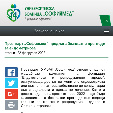
EN
Записване на час
През март „Софиямед“ предлага безплатни прегледи
за ендометриоза
вторник 22 февруари 2022
През март УМБАЛ „Софиямед“ отново е част от
мащабната кампания на фондация
"Ендометриоза и репродуктивно здраве”,
осигуряваща достъп на жените с ендометриоза
или съмнения за това заболяване до консултации
със специалисти и адекватно лечение. Както и
досега, един от акцентите през 2022 г. ще бъде
кампанията за безплатни прегледи във водещи
клиники по женско и репродуктивно здраве в
София и страната.