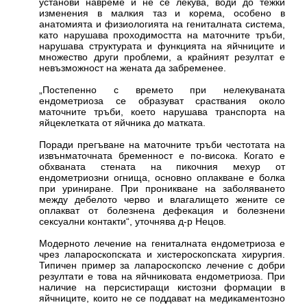
установи навреме и не се лекува, води до тежки
изменения в малкия таз и корема, особено в
анатомията и физиологията на гениталната система,
като нарушава проходимостта на маточните тръби,
нарушава структурата и функцията на яйчниците и
множество други проблеми, а крайният резултат е
невъзможност на жената да забременее.
„Постепенно с времето при нелекуваната
ендометриоза се образуват сраствания около
маточните тръби, което нарушава транспорта на
яйцеклетката от яйчника до матката.
Поради прегъване на маточните тръби честотата на
извънматочната бременност е по-висока. Когато е
обхваната стената на пикочния мехур от
ендометриозни огнища, основно оплакване е болка
при уриниране. При проникване на заболяването
между дебелото черво и влагалището жените се
оплакват от болезнена дефекация и болезнени
сексуални контакти“, уточнява д-р Нецов.
Модерното лечение на гениталната ендометриоза е
чрез лапароскопската и хистероскопската хирургия.
Типичен пример за лапароскопско лечение с добри
резултати е това на яйчниковата ендометриоза. При
наличие на персистиращи кистозни формации в
яйчниците, които не се поддават на медикаментозно