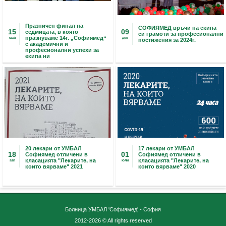
Празничен финал на
СОФИЯМЕД връчи на екипа
15
09
седмицата, в която
си грамоти за професионални
празнуваме 14г. „Софиямед“
май
дек
постижения за 2024г.
с академични и
професионални успехи за
екипа ни
20 лекари от УМБАЛ
17 лекари от УМБАЛ
18
01
Софиямед отличени в
Софиямед отличени в
класацията "Лекарите, на
класацията "Лекарите, на
авг
юли
които вярваме" 2021
които вярваме" 2020
Болница УМБАЛ 'Софиямед' - София
2012-2026 © All rights reserved