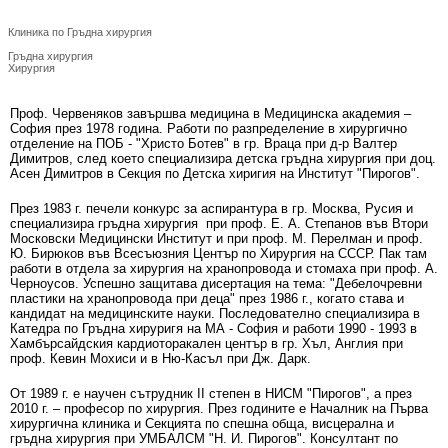
Проф. д-р Александър Червеняков, д.м.н.
Клиника по Гръдна хирургия
Гръдна хирургия
Хирургия
Проф. Червеняков завършва медицина в Медицинска академия –
София през 1978 година. Работи по разпределение в хирургично
отделение на ПОБ - "Христо Ботев" в гр. Враца при д-р Валтер
Димитров, след което специализира детска гръдна хирургия при доц.
Асен Димитров в Секция по Детска хиригия на Институт "Пирогов".
През 1983 г. печели конкурс за аспирантура в гр. Москва, Русия и
специализира гръдна хирургия при проф. Е. А. Степанов във Втори
Московски Медицински Институт и при проф. М. Перелман и проф.
Ю. Бирюков във Всесъюзния Център по Хирургия на СССР. Пак там
работи в отдела за хирургия на хранопровода и стомаха при проф. А.
Черноусов. Успешно защитава дисертация на тема: "Дебелочревни
пластики на хранопровода при деца" през 1986 г., когато става и
кандидат на медицинските науки. Последователно специализира в
Катедра по Гръдна хируригя на МА - София и работи 1990 - 1993 в
Хамбърсайдския кардиоторакален център в гр. Хъл, Англия при
проф. Кевин Мохиси и в Ню-Касъл при Дж. Дарк.
От 1989 г. е научен сътрудник II степен в НИСМ "Пирогов", а през
2010 г. – професор по хирургия. През годините е Началник на Първа
хирургична клиника и Секцията по спешна обща, висцерална и
гръдна хирургия при УМБАЛСМ "Н. И. Пирогов". Консултант по