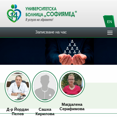
EN
Записване на час
Магдалена
Серафимова
Д-р Йордан
Сашка
Пелев
Кирилова