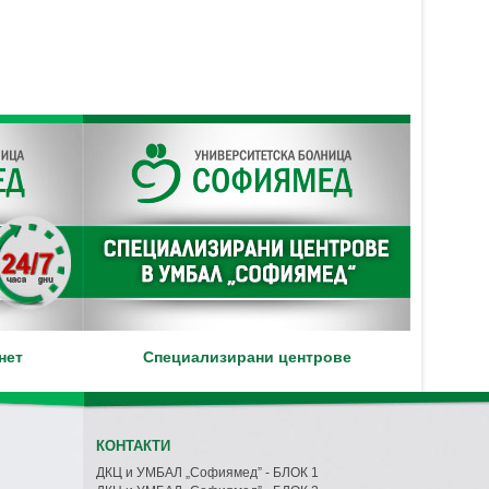
нет
Специализирани центрове
КОНТАКТИ
ДКЦ и УМБАЛ „Софиямед” - БЛОК 1