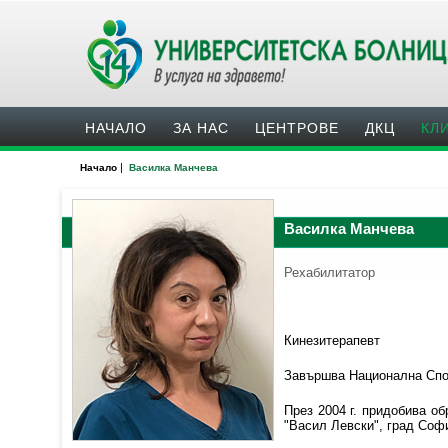
НАЧАЛО
ЗА НАС
ЦЕНТРОВЕ
ДКЦ
КЛ
|
Начало
Василка Манчева
Василка Манчева
Рехабилитатор
Кинезитерапевт
Завършва Национална Спор
През 2004 г. придобива о
"Васил Левски", град Соф