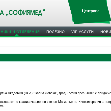
Центрове
ИНИКИ И ОТДЕЛЕНИЯ
ПОЛЕЗНO
VIP УСЛУГИ
НОВ
тна Академия (НСА) "Васил Левски", град София през 2001г. с придоби
бразователно-квалификационна степен Магистър по Кинезитерапия в нев
ия.