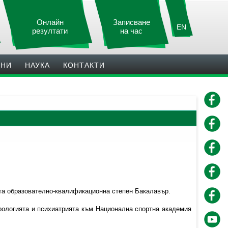
Онлайн
Записване
EN
резултати
на час
ИНИ
НАУКА
КОНТАКТИ
та образователно-квалификационна степен Бакалавър.
рологията и психиатрията към Национална спортна академия