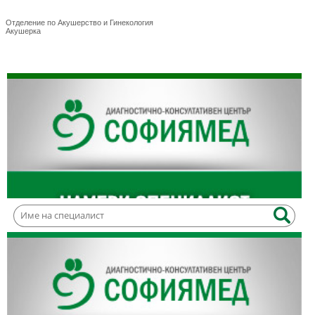
Десислава Янкулова
Отделение по Акушерство и Гинекология
Акушерка