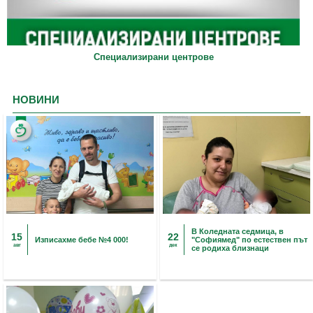
Специализирани центрове
НОВИНИ
В Коледната седмица, в
15
22
Изписахме бебе №4 000!
"Софиямед" по естествен път
авг
дек
се родиха близнаци