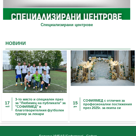
Специализирани центрове
НОВИНИ
3-то място и специален приз
СОФИЯМЕД с отличия за
17
15
за "Любимец на публиката" за
професионални постижения
"СОФИЯМЕД" в
май
дек
през 2025г. за екипа си
благотворителния футболен
турнир за лекари
Болница УМБАЛ 'Софиямед' - София