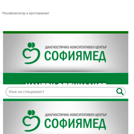
Сенил Веяпи
Рехабилитатор и ерготерапевт