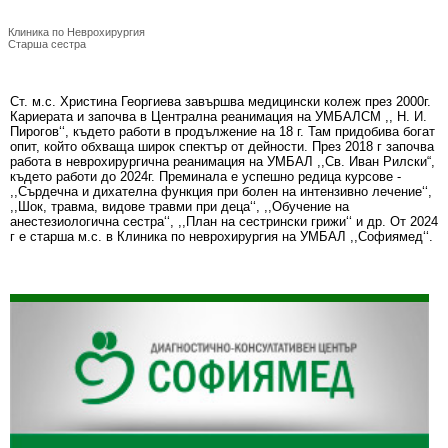
Христина Георгиева
Клиника по Неврохирургия
Старша сестра
Ст. м.с. Христина Георгиева завършва медицински колеж през 2000г.
Кариерата и започва в Централна реанимация на УМБАЛСМ ,, Н. И.
Пирогов‘‘, където работи в продължение на 18 г. Там придобива богат
опит, който обхваща широк спектър от дейности. През 2018 г започва
работа в неврохирургична реанимация на УМБАЛ ,,Св. Иван Рилски“,
където работи до 2024г. Преминала е успешно редица курсове -
,,Сърдечна и дихателна функция при болен на интензивно лечение‘‘,
,,Шок, травма, видове травми при деца‘‘, ,,Обучение на
анестезиологична сестра‘‘, ,,План на сестрински грижи‘‘ и др. От 2024
г е старша м.с. в Клиника по неврохирургия на УМБАЛ ,,Софиямед‘‘.