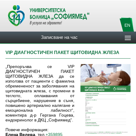
EN
Записване на час
VIP ДИАГНОСТИЧЕН ПАКЕТ ЩИТОВИДНА ЖЛЕЗА
„Препоръчва се VIP
ДИАГНОСТИЧЕН ПАКЕТ
ЩИТОВИДНА ЖЛЕЗА да се
използва от пациенти с фамилна
обремененост за заболявания на
щитовидната жлеза, с промени в
теглото, оплаквания от
сърцебиене, нарушение в съня,
повишено артериално налягане и
емоционална лабилност“,
коментира д-р Гергана Гоцева,
ендокринолог в ДКЦ „Софиямед“.
Повече информация:
Елена Велева
, тел.
+359895