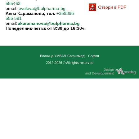
555463
Отвори в PDF
email:
eveleva@bulpharma.bg
Анна Караманова, тел.
+359895
555 591
email
:
akaramanova@bulpharma.bg
Понеделник-петък от 8:30 до 16:30ч.
Болница УМБАЛ 'Софиямед' - София
2012-2026 © All rights reserved