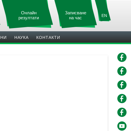
Онлайн
Записване
EN
резултати
на час
ИНИ
НАУКА
КОНТАКТИ