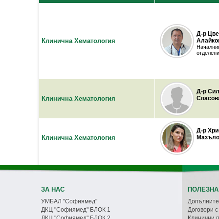
Д-р Цв
Клинична Хематология
Алайко
Начални
отделен
Д-р Си
Клинична Хематология
Спасов
Д-р Хри
Клинична Хематология
Мазъло
ЗА НАС
ПОЛЕЗНА
УМБАЛ "Софиямед"
Допълните
ДКЦ "Софиямед" БЛОК 1
Договори 
ДКЦ "Софиямед" БЛОК 2
Клинични 