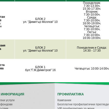
Понеделник:
7:30-13:30ч.
15:30-17:30ч.
Вторник:
7:30-10:00ч.
етан
Сряда:
БЛОК 2
в
7:30-10:00ч.
ул. "Димитър Моллов" 10
к
16:00-19:00ч.
ие
Четвъртък:
7:30-10:00ч.
Петък:
7:30-10:00ч.
16:00-19:00ч.
лвия
БЛОК 2
Понеделник и Сряда:
а
ул. "Димитър Моллов" 10
14:30 - 17:30
ста
БЛОК 1
ва
Четвъртък: 10:00-14:00ч
бул."Г.М.Димитров" 16
 ИНФОРМАЦИЯ
ПРОФИЛАКТИКА
лни услуги
Кампании
с фондове
Безплатни профилактични прегледи
пътеки
VIP профилактика за жени