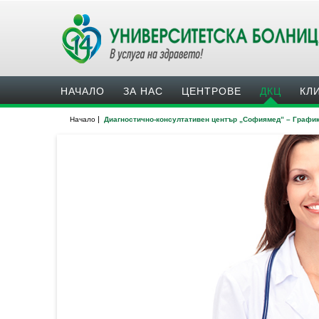
НАЧАЛО
ЗА НАС
ЦЕНТРОВЕ
ДКЦ
КЛ
|
Начало
Диагностично-консултативен център „Софиямед” – Графи