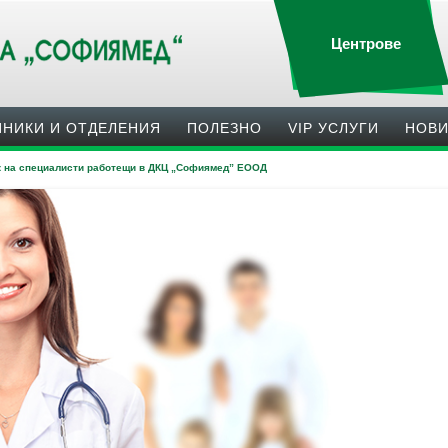
Центрове
ИНИКИ И ОТДЕЛЕНИЯ
ПОЛЕЗНO
VIP УСЛУГИ
НОВ
к на специалисти работещи в ДКЦ „Софиямед” ЕООД