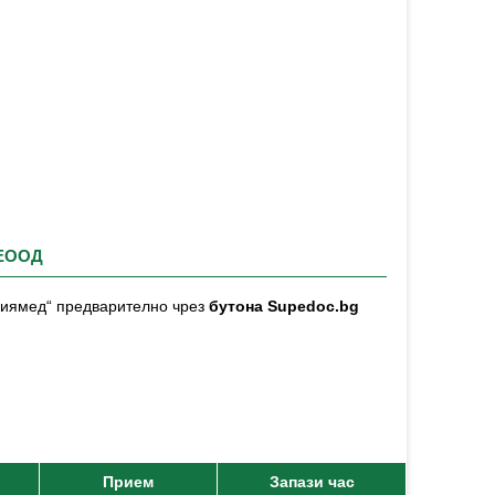
 ЕООД
офиямед“ предварително чрез
бутона Supedoc.bg
Прием
Запази час