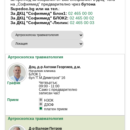
на „Софиямед“ предварително чрез
бутона
Supedoc.bg или на тел.
:
За ДКЦ "Софиямед" Блок1:
02 465 00 00
За ДКЦ "Софиямед" БЛОК2:
02 465 00 02
За ДКЦ "Софиямед"-Люлин:
02 465 00 03
Артроскопска травматология
Доц. д-р Антони Георгиев, д.м.
Началник клиника
БЛОК 1
бул."Г.М.Димитров" 16
Четвъртък:
09:00 - 11:00
Само с предварително
записан час!
НЗОК
ДЗОФ
платен прием
Артроскопска травматология
Д-р Валери Петров