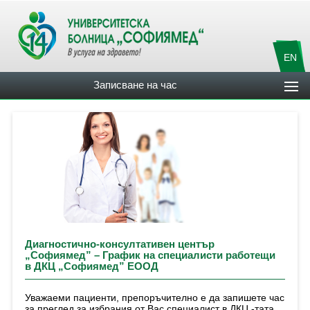
EN
Записване на час
Диагностично-консултативен център
„Софиямед” – График на специалисти работещи
в ДКЦ „Софиямед” ЕООД
Уважаеми пациенти, препоръчително е да запишете час
за преглед за избрания от Вас специалист в ДКЦ -тата