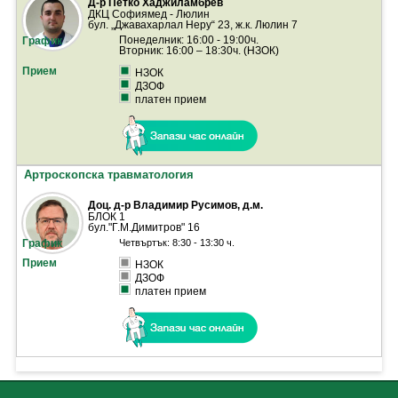
Д-р Петко Хаджиламбрев
ДКЦ Софиямед - Люлин
бул. „Джавахарлал Неру“ 23, ж.к. Люлин 7
Понеделник: 16:00 - 19:00ч.
Вторник: 16:00 – 18:30ч. (НЗОК)
НЗОК
ДЗОФ
платен прием
Артроскопска травматология
Доц. д-р Владимир Русимов, д.м.
БЛОК 1
бул."Г.М.Димитров" 16
Четвъртък: 8:30 - 13:30 ч.
НЗОК
ДЗОФ
платен прием