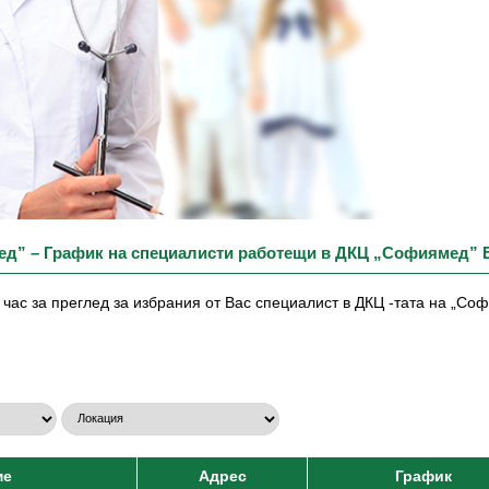
ед” – График на специалисти работещи в ДКЦ „Софиямед”
час за преглед за избрания от Вас специалист в ДКЦ -тата на „С
ме
Адрес
График