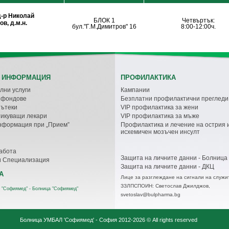
д-р Николай
БЛОК 1
Четвъртък:
в, д.м.н.
бул."Г.М.Димитров" 16
8:00-12:00ч.
 ИНФОРМАЦИЯ
ПРОФИЛАКТИКА
лни услуги
Кампании
с фондове
Безплатни профилактични прегледи
пътеки
VIP профилактика за жени
икуващи лекари
VIP профилактика за мъже
нформация при „Прием”
Профилактика и лечение на острия 
исхемичен мозъчен инсулт
абота
Защита на личните данни - Болница
и Специализация
Защита на личните данни - ДКЦ
А
Лице за разглеждане на сигнали на служи
ЗЗЛПСПОИН: Светослав Джилджов,
 "Софиямед" - Болница "Софиямед"
svetoslav@bulpharma.bg
Болница УМБАЛ 'Софиямед' - София
2012-2026 © All rights reserved