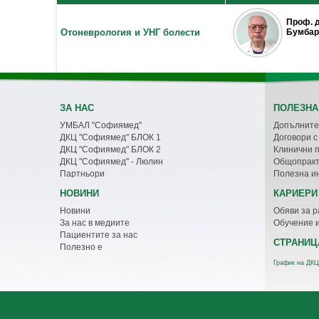
Проф. 
Отоневрология и УНГ болести
Бумбаро
ЗА НАС
ПОЛЕЗНА
УМБАЛ "Софиямед"
Допълните
ДКЦ "Софиямед" БЛОК 1
Договори 
ДКЦ "Софиямед" БЛОК 2
Клинични 
ДКЦ "Софиямед" - Люлин
Общопракт
Партньори
Полезна и
НОВИНИ
КАРИЕРИ
Новини
Обяви за р
За нас в медиите
Обучение 
Пациентите за нас
СТРАНИЦ
Полезно е
График на ДКЦ