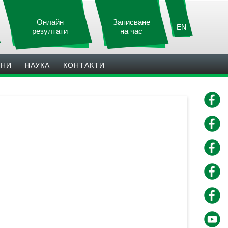
Онлайн
Записване
EN
резултати
на час
ИНИ
НАУКА
КОНТАКТИ