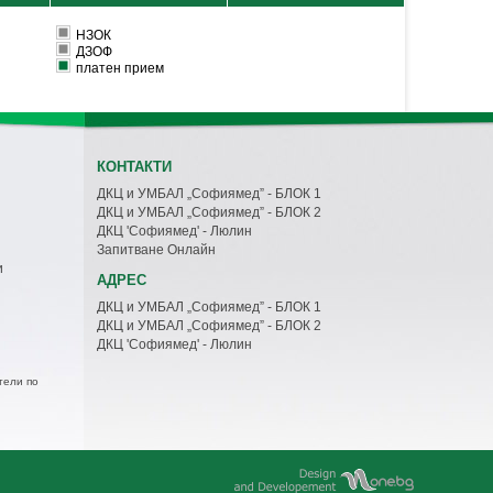
НЗОК
ДЗОФ
платен прием
КОНТАКТИ
ДКЦ и УМБАЛ „Софиямед” - БЛОК 1
ДКЦ и УМБАЛ „Софиямед” - БЛОК 2
ДКЦ 'Софиямед' - Люлин
Запитване Онлайн
и
АДРЕС
ДКЦ и УМБАЛ „Софиямед” - БЛОК 1
ДКЦ и УМБАЛ „Софиямед” - БЛОК 2
ДКЦ 'Софиямед' - Люлин
тели по