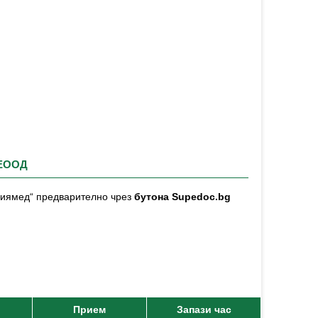
 ЕООД
офиямед“ предварително чрез
бутона Supedoc.bg
Прием
Запази час