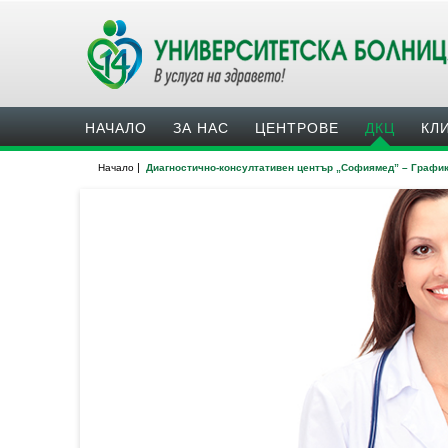
НАЧАЛО
ЗА НАС
ЦЕНТРОВЕ
ДКЦ
КЛ
|
Начало
Диагностично-консултативен център „Софиямед” – Графи