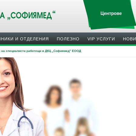
Центрове
ИНИКИ И ОТДЕЛЕНИЯ
ПОЛЕЗНO
VIP УСЛУГИ
НОВ
к на специалисти работещи в ДКЦ „Софиямед” ЕООД