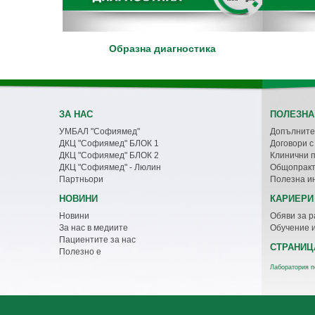
Образна диагностика
ЗА НАС
ПОЛЕЗНА
УМБАЛ "Софиямед"
Допълните
ДКЦ "Софиямед" БЛОК 1
Договори 
ДКЦ "Софиямед" БЛОК 2
Клинични 
ДКЦ "Софиямед" - Люлин
Общопракт
Партньори
Полезна и
НОВИНИ
КАРИЕРИ
Новини
Обяви за р
За нас в медиите
Обучение 
Пациентите за нас
СТРАНИЦ
Полезно е
Лаборатория п