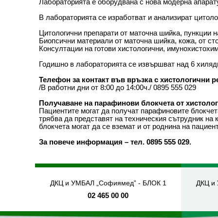
Лабораторията е оборудвана с нова модерна апарату
В лабораторията се изработват и анализират цитолог
Цитологични препарати от маточна шийка, пункции на
Биопсични материали от маточна шийка, кожа, от ст
Консултации на готови хистологични, имунохистохим
Годишно в лабораторията се извършват над 6 хиляд
Телефон за контакт във връзка с хистологични р
/В работни дни от 8:00 до 14:00ч./ 0895 555 029
Получаване на парафинови блокчета от хистоло
Пациентите могат да получат парафиновите блокчета 
трябва да представят на техническия сътрудник на 
блокчета могат да се вземат и от роднина на пациен
За повече информация – тел. 0895 555 029.
ДКЦ и УМБАЛ „Софиямед” - БЛОК 1
ДКЦ и
02 465 00 00