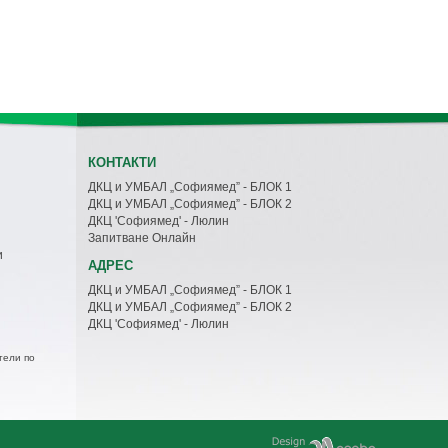
КОНТАКТИ
ДКЦ и УМБАЛ „Софиямед” - БЛОК 1
ДКЦ и УМБАЛ „Софиямед” - БЛОК 2
ДКЦ 'Софиямед' - Люлин
Запитване Онлайн
и
АДРЕС
ДКЦ и УМБАЛ „Софиямед” - БЛОК 1
ДКЦ и УМБАЛ „Софиямед” - БЛОК 2
ДКЦ 'Софиямед' - Люлин
тели по