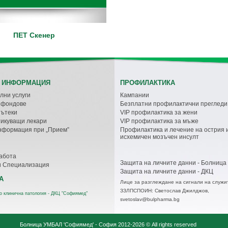
ПЕТ Скенер
 ИНФОРМАЦИЯ
ПРОФИЛАКТИКА
лни услуги
Кампании
с фондове
Безплатни профилактични прегледи
пътеки
VIP профилактика за жени
икуващи лекари
VIP профилактика за мъже
нформация при „Прием”
Профилактика и лечение на острия 
исхемичен мозъчен инсулт
абота
Защита на личните данни - Болница
и Специализация
Защита на личните данни - ДКЦ
А
Лице за разглеждане на сигнали на служи
ЗЗЛПСПОИН: Светослав Джилджов,
о клинична патология - ДКЦ "Софиямед"
svetoslav@bulpharma.bg
Болница УМБАЛ 'Софиямед' - София
2012-2026 © All rights reserved