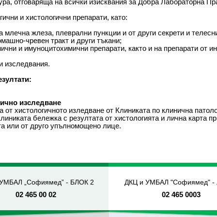
ра, отговаряща на всички изисквания за Добра Лабораторна Пр
ични и хистологични препарати, като:
 млечна жлеза, плеврални пункции и от други секрети и телесн
омашно-чревен тракт и други тъкани;
ични и имуноцитохимични препарати, както и на препарати от и
и изследвания.
езултати:
гично изследване
от хистологичното изледване от Клиниката по клинична патологи
клиниката бележка с резултата от хистологията и лична карта п
та или от друго упълномощено лице.
 УМБАЛ „Софиямед” - БЛОК 2
ДКЦ и УМБАЛ "Софиямед" -
02 465 00 02
02 465 0003