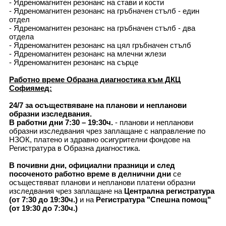
- Ядреномагнитен резонанс на стави и кости
- Ядреномагнитен резонанс на гръбначен стълб - един
отдел
- Ядреномагнитен резонанс на гръбначен стълб - два
отдела
- Ядреномагнитен резонанс на цял гръбначен стълб
- Ядреномагнитен резонанс на млечни жлези
- Ядреномагнитен резонанс на сърце
Работно време Образна диагностика към ДКЦ
Софиямед:
24/7 за осъществяване на планови и непланови
образни изследвания.
В работни дни 7:30 – 19:30ч.
- планови и непланови
образни изследвания чрез заплащане с направление по
НЗОК, платено и здравно осигурителни фондове на
Регистратура в Образна диагностика.
В почивни дни, официални празници и след
посоченото работно време в делнични дни
се
осъществяват планови и непланови платени образни
изследвания чрез заплащане на
Централна регистратура
(от 7:30 до 19:30ч.)
и на
Регистратура "Спешна помощ"
(от 19:30 до 7:30ч.)