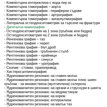
- Компютърна ентероклиза с вода пер ос
- Компютърна томография – аорта
- Компютърна томография - периферни съдове
- Компютърна томография – артрография
- Компютърна томография – ангиопулмография
- Латерална остеоденситометрия за търсене на фрактури
-
Дигитална мамография
- Остеоденситометрия на 1 зона (гръбнак или бедро)
- Остеоденситометрия на 2 зони (гръбнак и бедро)
- Ренгенова графия – таз
- Ренгенова графия – череп
- Рентгенова графия - бял дроб
- Рентгенова графия - гръбначен стълб
- Рентгенова графия – крайници
- Рентгенова графия – синуси
- Рентгенова графия – урография
- Скопия - стомах, хранопровод
- Хистеросалпингография
- Ядреномагнитен резонанс на главен мозък
- Ядреномагнитен резонанс на главен мозък плюс шиен
гръбнак - за множествена (мултиплена) склероза
- Ядреномагнитен резонанс на органи и струскури в шията
- Ядреномагнитен резонанс на медиастинум
- Ядреномагнитен резонанс на корем
- Ядреномагнитен резонанс ентероклиза
- Ядреномагнитен резонанс на малък таз