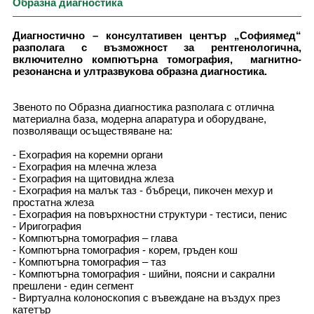
Образна диагностика
Диагностично – консултативен център „Софиямед“
разполага с възможност за рентгенологична,
включително компютърна томография, магнитно-
резонансна и ултразвукова образна диагностика.
Звеното по Образна диагностика разполага с отлична
материална база, модерна апаратура и оборудване,
позволяващи осъществяване на:
- Ехография на коремни органи
- Ехография на млечна жлеза
- Ехография на щитовидна жлеза
- Ехография на малък таз - бъбреци, пикочен мехур и
простатна жлеза
- Ехография на повърхностни структури - тестиси, пенис
- Иригография
- Компютърна томография – глава
- Компютърна томография - корем, гръден кош
- Компютърна томография – таз
- Компютърна томография - шийни, поясни и сакрални
прешлени - един сегмент
- Виртуална колоноскопия с въвеждане на въздух през
катетър