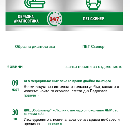
Образна диагностика
ПЕТ Скенер
Новини
всички новини за отделението
09
AI в медицината: ЯМР вече се прави двойно по-бързо
Всеки изкуствен интелект е толкова добър, колкото е
март
човекът, който го обучава, смята д-р Радослав...
повече »
30
ДКЦ „Софиямед“ – Люлин с последно поколение ЯМР със
системи с AI
ян
Изследването с новия апарат се извършва по-бързо и
прецизно ...
повече »