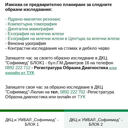
Изисква се предварително планиране за следните
образни изследвания:
- Ядрено-магнитен резонанс
- Компютърна томография
- Дигитална мамография
- Ехография на млечни жлези
- Ехография на млечни жлези в Центъра за млечни жлези
- Венозна урография
- Контрастни изследвания на стомах и дебело черво
Запишете час за своето образно изследване в ДКЦ
"Софиямед" БЛОК1 - бул.Г.М.Димитров 16 на телефон
- Регистратура Образна Диагностика
0892 222 712
или
онлайн от ТУК
Запишете своя час за образно изследване в ДКЦ
"Софиямед"-Люлин на
тел.
-Регистратура
0892 222 702
Образна диагностика или онлайн от
ТУК
ДКЦ и УМБАЛ „Софиямед” -
ДКЦ и УМБАЛ „Софиямед” -
БЛОК 1
БЛОК 2